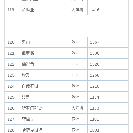
119
萨摩亚
大洋洲
1416
120
黑山
欧洲
1367
121
俄罗斯
欧洲
1330
122
佛得角
非洲
1326
123
埃及
非洲
1268
124
白俄罗斯
欧洲
1210
125
波黑
欧洲
1134
126
所罗门群岛
大洋洲
1133
127
菲律宾
亚洲
1101
128
哈萨克斯坦
亚洲
1091