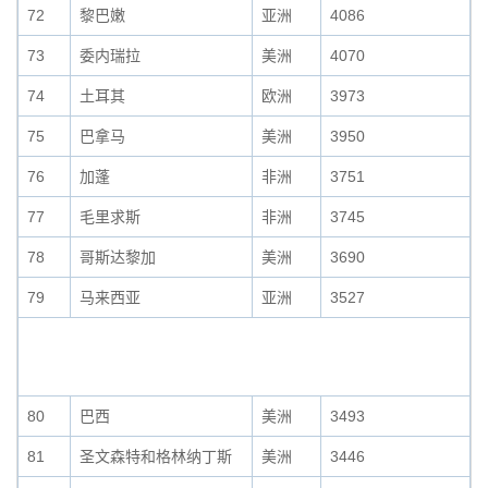
72
黎巴嫩
亚洲
4086
73
委内瑞拉
美洲
4070
74
土耳其
欧洲
3973
75
巴拿马
美洲
3950
76
加蓬
非洲
3751
77
毛里求斯
非洲
3745
78
哥斯达黎加
美洲
3690
79
马来西亚
亚洲
3527
80
巴西
美洲
3493
81
圣文森特和格林纳丁斯
美洲
3446