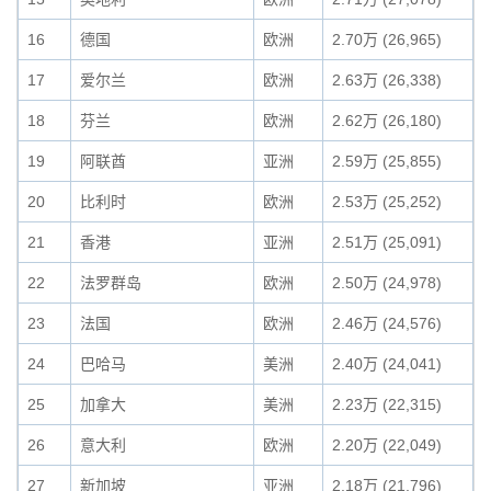
16
德国
欧洲
2.70万 (26,965)
17
爱尔兰
欧洲
2.63万 (26,338)
18
芬兰
欧洲
2.62万 (26,180)
19
阿联酋
亚洲
2.59万 (25,855)
20
比利时
欧洲
2.53万 (25,252)
21
香港
亚洲
2.51万 (25,091)
22
法罗群岛
欧洲
2.50万 (24,978)
23
法国
欧洲
2.46万 (24,576)
24
巴哈马
美洲
2.40万 (24,041)
25
加拿大
美洲
2.23万 (22,315)
26
意大利
欧洲
2.20万 (22,049)
27
新加坡
亚洲
2.18万 (21,796)