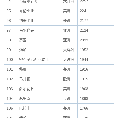
94
马绍尔群岛
大洋洲
2257
95
哥伦比亚
美洲
2241
96
纳米比亚
非洲
2177
97
马尔代夫
亚洲
2124
98
泰国
亚洲
2033
99
汤加
大洋洲
1952
100
密克罗尼西亚联邦
大洋洲
1944
101
秘鲁
美洲
1916
102
马其顿
欧洲
1915
103
萨尔瓦多
美洲
1908
104
苏里南
美洲
1898
105
巴拉圭
美洲
1766