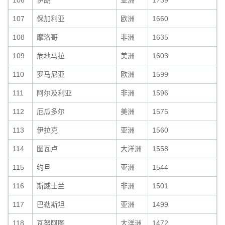
106
伊朗
亚洲
1739
107
保加利亚
欧洲
1660
108
摩洛哥
非洲
1635
109
危地马拉
美洲
1603
110
罗马尼亚
欧洲
1599
111
阿尔及利亚
非洲
1596
112
厄瓜多尔
美洲
1575
113
伊拉克
亚洲
1560
114
图瓦卢
大洋洲
1558
115
约旦
亚洲
1544
116
斯威士兰
非洲
1501
117
巴勒斯坦
亚洲
1499
118
瓦努阿图
大洋洲
1472