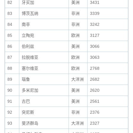
82
牙买加
美洲
3431
83
博茨瓦纳
非洲
3339
84
南非
非洲
3242
85
立陶宛
欧洲
3127
86
伯利兹
美洲
3066
87
拉脱维亚
欧洲
3063
88
塞尔维亚
欧洲
2768
89
瑙鲁
大洋洲
2682
90
多米尼加
美洲
2620
91
古巴
美洲
2561
92
突尼斯
非洲
2376
93
斐济群岛
大洋洲
2327