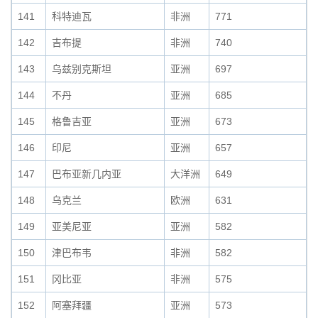
141
科特迪瓦
非洲
771
142
吉布提
非洲
740
143
乌兹别克斯坦
亚洲
697
144
不丹
亚洲
685
145
格鲁吉亚
亚洲
673
146
印尼
亚洲
657
147
巴布亚新几内亚
大洋洲
649
148
乌克兰
欧洲
631
149
亚美尼亚
亚洲
582
150
津巴布韦
非洲
582
151
冈比亚
非洲
575
152
阿塞拜疆
亚洲
573