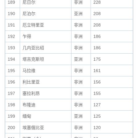
189
尼日尔
非洲
228
190
尼泊尔
亚洲
208
191
厄立特里亚
非洲
208
192
乍得
非洲
186
193
几内亚比绍
非洲
186
194
塔吉克斯坦
亚洲
175
195
马拉维
非洲
161
196
利比里亚
非洲
156
197
塞拉利昂
非洲
155
198
布隆迪
非洲
127
199
缅甸
亚洲
125
200
埃塞俄比亚
非洲
120