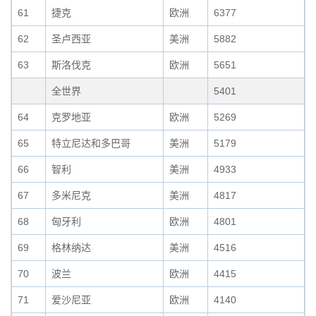
61
捷克
欧洲
6377
62
圣卢西亚
美洲
5882
63
斯洛伐克
欧洲
5651
全世界
5401
64
克罗地亚
欧洲
5269
65
特立尼达和多巴哥
美洲
5179
66
智利
美洲
4933
67
多米尼克
美洲
4817
68
匈牙利
欧洲
4801
69
格林纳达
美洲
4516
70
波兰
欧洲
4415
71
爱沙尼亚
欧洲
4140