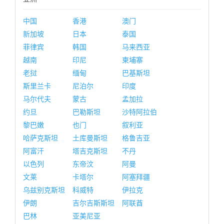
中国
香港
澳门
新加坡
日本
泰国
菲律宾
韩国
马来西亚
越南
印尼
柬埔寨
老挝
缅甸
巴基斯坦
斯里兰卡
尼泊尔
印度
马尔代夫
蒙古
孟加拉
约旦
巴勒斯坦
沙特阿拉伯
黎巴嫩
也门
叙利亚
哈萨克斯坦
土库曼斯坦
格鲁吉亚
阿富汗
塔吉克斯坦
不丹
以色列
东帝汶
阿曼
文莱
卡塔尔
阿塞拜疆
乌兹别克斯坦
科威特
伊拉克
伊朗
吉尔吉斯斯坦
阿联酋
巴林
亚美尼亚