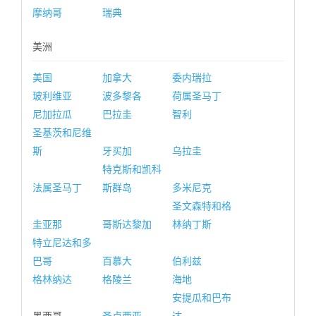
摩纳哥
瑞典
美洲
美国
加拿大
委内瑞拉
玻利维亚
波多黎各
荷属圣马丁
尼加拉瓜
巴拉圭
智利
圣基茨和尼维
斯
牙买加
乌拉圭
特克斯和凯科
法属圣马丁
斯群岛
多米尼克
圣文森特和格
圭亚那
哥斯达黎加
林纳丁斯
特立尼达和多
巴哥
百慕大
伯利兹
格林纳达
格陵兰
海地
安提瓜和巴布