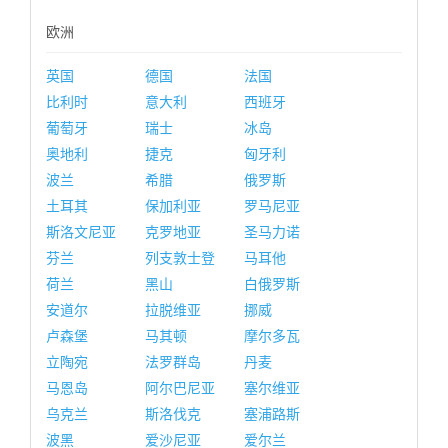
欧洲
英国
德国
法国
比利时
意大利
西班牙
葡萄牙
瑞士
冰岛
奥地利
捷克
匈牙利
波兰
希腊
俄罗斯
土耳其
保加利亚
罗马尼亚
斯洛文尼亚
克罗地亚
圣马力诺
芬兰
列支敦士登
马耳他
荷兰
黑山
白俄罗斯
安道尔
拉脱维亚
挪威
卢森堡
马其顿
摩尔多瓦
立陶宛
法罗群岛
丹麦
马恩岛
阿尔巴尼亚
塞尔维亚
乌克兰
斯洛伐克
塞浦路斯
波黑
爱沙尼亚
爱尔兰