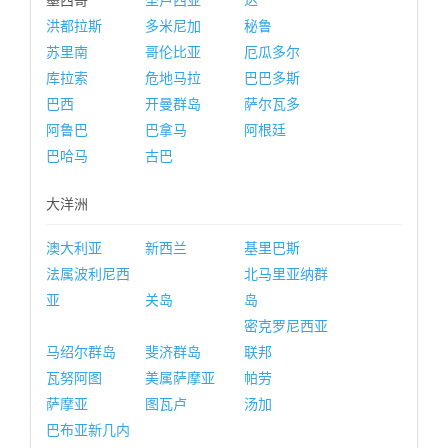
墨西哥
圣卢西亚
达
洪都拉斯
多米尼加
秘鲁
苏里南
哥伦比亚
厄瓜多尔
库拉索
危地马拉
巴巴多斯
巴西
开曼群岛
萨尔瓦多
阿鲁巴
巴拿马
阿根廷
巴哈马
古巴
大洋洲
澳大利亚
新西兰
基里巴斯
法属波利尼西
北马里亚纳群
亚
关岛
岛
密克罗尼西亚
马绍尔群岛
斐济群岛
联邦
瓦努阿图
美属萨摩亚
帕劳
萨摩亚
图瓦卢
汤加
巴布亚新几内