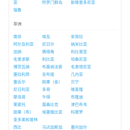
亚
所罗门群岛
新喀里多尼亚
瑙鲁
非洲
南非
埃及
安哥拉
阿尔及利亚
尼日尔
纳米比亚
加纳
佛得角
利比里亚
毛里求斯
利比亚
坦桑尼亚
博茨瓦纳
布基纳法索
毛里塔尼亚
塞拉利昂
吉布提
几内亚
塞舌尔
刚果（金）
贝宁
尼日利亚
多哥
喀麦隆
摩洛哥
乍得
布隆迪
莱索托
莫桑比克
津巴布韦
刚果（布）
埃塞俄比亚
科摩罗
圣多美和普林
西比
马达加斯加
塞内加尔