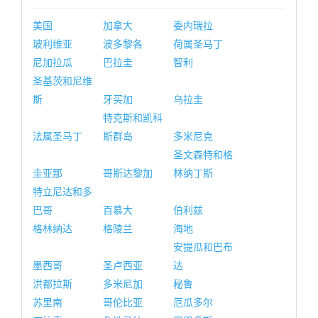
美国
加拿大
委内瑞拉
玻利维亚
波多黎各
荷属圣马丁
尼加拉瓜
巴拉圭
智利
圣基茨和尼维
斯
牙买加
乌拉圭
特克斯和凯科
法属圣马丁
斯群岛
多米尼克
圣文森特和格
圭亚那
哥斯达黎加
林纳丁斯
特立尼达和多
巴哥
百慕大
伯利兹
格林纳达
格陵兰
海地
安提瓜和巴布
墨西哥
圣卢西亚
达
洪都拉斯
多米尼加
秘鲁
苏里南
哥伦比亚
厄瓜多尔