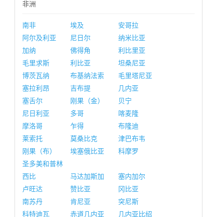
非洲
南非
埃及
安哥拉
阿尔及利亚
尼日尔
纳米比亚
加纳
佛得角
利比里亚
毛里求斯
利比亚
坦桑尼亚
博茨瓦纳
布基纳法索
毛里塔尼亚
塞拉利昂
吉布提
几内亚
塞舌尔
刚果（金）
贝宁
尼日利亚
多哥
喀麦隆
摩洛哥
乍得
布隆迪
莱索托
莫桑比克
津巴布韦
刚果（布）
埃塞俄比亚
科摩罗
圣多美和普林
西比
马达加斯加
塞内加尔
卢旺达
赞比亚
冈比亚
南苏丹
肯尼亚
突尼斯
科特迪瓦
赤道几内亚
几内亚比绍