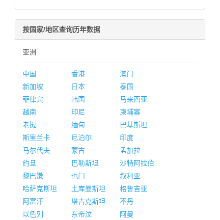
按国家/地区查询历年数据
亚洲
中国
香港
澳门
新加坡
日本
泰国
菲律宾
韩国
马来西亚
越南
印尼
柬埔寨
老挝
缅甸
巴基斯坦
斯里兰卡
尼泊尔
印度
马尔代夫
蒙古
孟加拉
约旦
巴勒斯坦
沙特阿拉伯
黎巴嫩
也门
叙利亚
哈萨克斯坦
土库曼斯坦
格鲁吉亚
阿富汗
塔吉克斯坦
不丹
以色列
东帝汶
阿曼