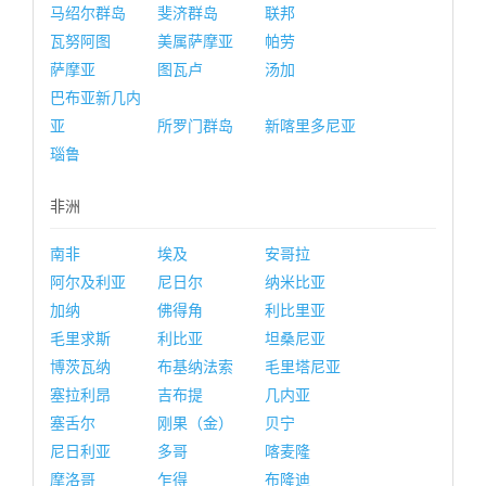
马绍尔群岛
斐济群岛
联邦
瓦努阿图
美属萨摩亚
帕劳
萨摩亚
图瓦卢
汤加
巴布亚新几内
亚
所罗门群岛
新喀里多尼亚
瑙鲁
非洲
南非
埃及
安哥拉
阿尔及利亚
尼日尔
纳米比亚
加纳
佛得角
利比里亚
毛里求斯
利比亚
坦桑尼亚
博茨瓦纳
布基纳法索
毛里塔尼亚
塞拉利昂
吉布提
几内亚
塞舌尔
刚果（金）
贝宁
尼日利亚
多哥
喀麦隆
摩洛哥
乍得
布隆迪