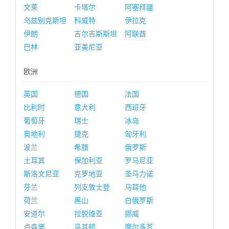
文莱
卡塔尔
阿塞拜疆
乌兹别克斯坦
科威特
伊拉克
伊朗
吉尔吉斯斯坦
阿联酋
巴林
亚美尼亚
欧洲
英国
德国
法国
比利时
意大利
西班牙
葡萄牙
瑞士
冰岛
奥地利
捷克
匈牙利
波兰
希腊
俄罗斯
土耳其
保加利亚
罗马尼亚
斯洛文尼亚
克罗地亚
圣马力诺
芬兰
列支敦士登
马耳他
荷兰
黑山
白俄罗斯
安道尔
拉脱维亚
挪威
卢森堡
马其顿
摩尔多瓦