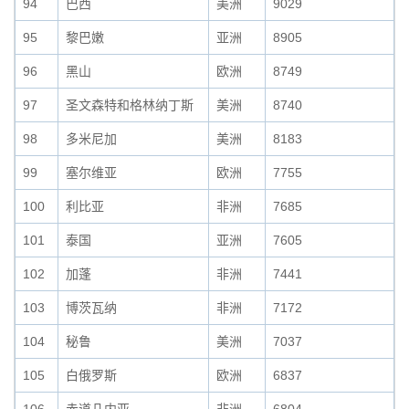
94
巴西
美洲
9029
95
黎巴嫩
亚洲
8905
96
黑山
欧洲
8749
97
圣文森特和格林纳丁斯
美洲
8740
98
多米尼加
美洲
8183
99
塞尔维亚
欧洲
7755
100
利比亚
非洲
7685
101
泰国
亚洲
7605
102
加蓬
非洲
7441
103
博茨瓦纳
非洲
7172
104
秘鲁
美洲
7037
105
白俄罗斯
欧洲
6837