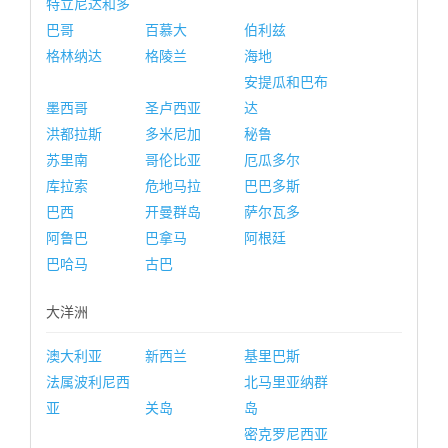
特立尼达和多
巴哥
百慕大
伯利兹
格林纳达
格陵兰
海地
安提瓜和巴布
墨西哥
圣卢西亚
达
洪都拉斯
多米尼加
秘鲁
苏里南
哥伦比亚
厄瓜多尔
库拉索
危地马拉
巴巴多斯
巴西
开曼群岛
萨尔瓦多
阿鲁巴
巴拿马
阿根廷
巴哈马
古巴
大洋洲
澳大利亚
新西兰
基里巴斯
法属波利尼西
北马里亚纳群
亚
关岛
岛
密克罗尼西亚