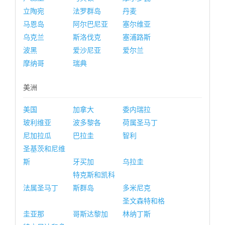
立陶宛
法罗群岛
丹麦
马恩岛
阿尔巴尼亚
塞尔维亚
乌克兰
斯洛伐克
塞浦路斯
波黑
爱沙尼亚
爱尔兰
摩纳哥
瑞典
美洲
美国
加拿大
委内瑞拉
玻利维亚
波多黎各
荷属圣马丁
尼加拉瓜
巴拉圭
智利
圣基茨和尼维
斯
牙买加
乌拉圭
特克斯和凯科
法属圣马丁
斯群岛
多米尼克
圣文森特和格
圭亚那
哥斯达黎加
林纳丁斯