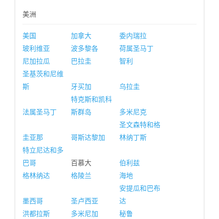
美洲
美国
加拿大
委内瑞拉
玻利维亚
波多黎各
荷属圣马丁
尼加拉瓜
巴拉圭
智利
圣基茨和尼维
斯
牙买加
乌拉圭
特克斯和凯科
法属圣马丁
斯群岛
多米尼克
圣文森特和格
圭亚那
哥斯达黎加
林纳丁斯
特立尼达和多
巴哥
百慕大
伯利兹
格林纳达
格陵兰
海地
安提瓜和巴布
墨西哥
圣卢西亚
达
洪都拉斯
多米尼加
秘鲁