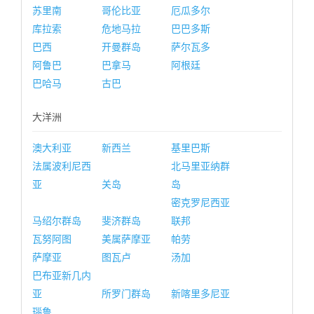
苏里南
哥伦比亚
厄瓜多尔
库拉索
危地马拉
巴巴多斯
巴西
开曼群岛
萨尔瓦多
阿鲁巴
巴拿马
阿根廷
巴哈马
古巴
大洋洲
澳大利亚
新西兰
基里巴斯
法属波利尼西
北马里亚纳群
亚
关岛
岛
密克罗尼西亚
马绍尔群岛
斐济群岛
联邦
瓦努阿图
美属萨摩亚
帕劳
萨摩亚
图瓦卢
汤加
巴布亚新几内
亚
所罗门群岛
新喀里多尼亚
瑙鲁