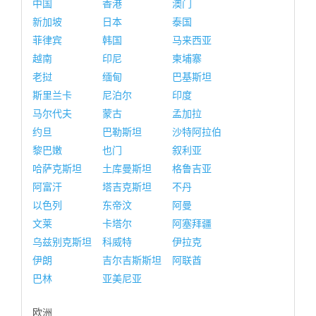
中国
香港
澳门
新加坡
日本
泰国
菲律宾
韩国
马来西亚
越南
印尼
柬埔寨
老挝
缅甸
巴基斯坦
斯里兰卡
尼泊尔
印度
马尔代夫
蒙古
孟加拉
约旦
巴勒斯坦
沙特阿拉伯
黎巴嫩
也门
叙利亚
哈萨克斯坦
土库曼斯坦
格鲁吉亚
阿富汗
塔吉克斯坦
不丹
以色列
东帝汶
阿曼
文莱
卡塔尔
阿塞拜疆
乌兹别克斯坦
科威特
伊拉克
伊朗
吉尔吉斯斯坦
阿联酋
巴林
亚美尼亚
欧洲