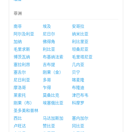
非洲
南非
埃及
安哥拉
阿尔及利亚
尼日尔
纳米比亚
加纳
佛得角
利比里亚
毛里求斯
利比亚
坦桑尼亚
博茨瓦纳
布基纳法索
毛里塔尼亚
塞拉利昂
吉布提
几内亚
塞舌尔
刚果（金）
贝宁
尼日利亚
多哥
喀麦隆
摩洛哥
乍得
布隆迪
莱索托
莫桑比克
津巴布韦
刚果（布）
埃塞俄比亚
科摩罗
圣多美和普林
西比
马达加斯加
塞内加尔
卢旺达
赞比亚
冈比亚