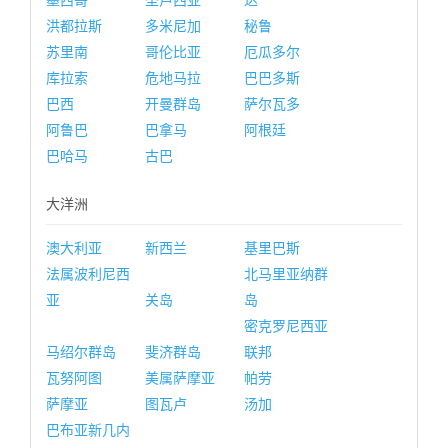
墨西哥
圣卢西亚
达
洪都拉斯
多米尼加
秘鲁
苏里南
哥伦比亚
厄瓜多尔
库拉索
危地马拉
巴巴多斯
巴西
开曼群岛
萨尔瓦多
阿鲁巴
巴拿马
阿根廷
巴哈马
古巴
大洋洲
澳大利亚
新西兰
基里巴斯
法属波利尼西
北马里亚纳群
亚
关岛
岛
密克罗尼西亚
马绍尔群岛
斐济群岛
联邦
瓦努阿图
美属萨摩亚
帕劳
萨摩亚
图瓦卢
汤加
巴布亚新几内