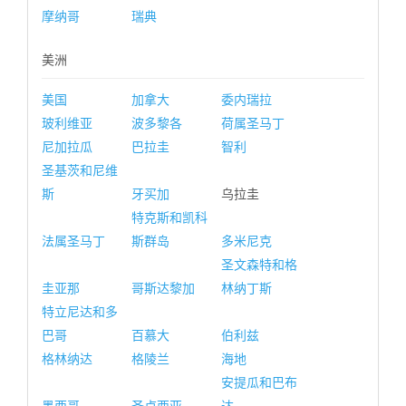
摩纳哥
瑞典
美洲
美国
加拿大
委内瑞拉
玻利维亚
波多黎各
荷属圣马丁
尼加拉瓜
巴拉圭
智利
圣基茨和尼维
斯
牙买加
乌拉圭
特克斯和凯科
法属圣马丁
斯群岛
多米尼克
圣文森特和格
圭亚那
哥斯达黎加
林纳丁斯
特立尼达和多
巴哥
百慕大
伯利兹
格林纳达
格陵兰
海地
安提瓜和巴布