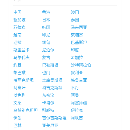
中国
香港
澳门
新加坡
日本
泰国
菲律宾
韩国
马来西亚
越南
印尼
柬埔寨
老挝
缅甸
巴基斯坦
斯里兰卡
尼泊尔
印度
马尔代夫
蒙古
孟加拉
约旦
巴勒斯坦
沙特阿拉伯
黎巴嫩
也门
叙利亚
哈萨克斯坦
土库曼斯坦
格鲁吉亚
阿富汗
塔吉克斯坦
不丹
以色列
东帝汶
阿曼
文莱
卡塔尔
阿塞拜疆
乌兹别克斯坦
科威特
伊拉克
伊朗
吉尔吉斯斯坦
阿联酋
巴林
亚美尼亚