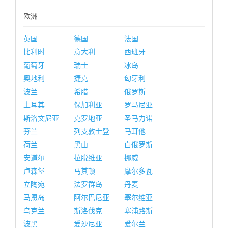
欧洲
英国
德国
法国
比利时
意大利
西班牙
葡萄牙
瑞士
冰岛
奥地利
捷克
匈牙利
波兰
希腊
俄罗斯
土耳其
保加利亚
罗马尼亚
斯洛文尼亚
克罗地亚
圣马力诺
芬兰
列支敦士登
马耳他
荷兰
黑山
白俄罗斯
安道尔
拉脱维亚
挪威
卢森堡
马其顿
摩尔多瓦
立陶宛
法罗群岛
丹麦
马恩岛
阿尔巴尼亚
塞尔维亚
乌克兰
斯洛伐克
塞浦路斯
波黑
爱沙尼亚
爱尔兰