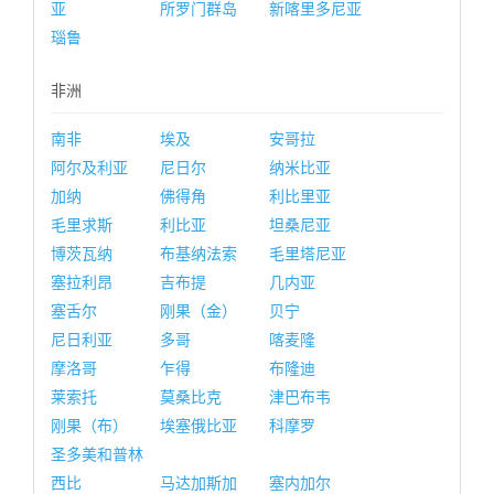
亚
所罗门群岛
新喀里多尼亚
瑙鲁
非洲
南非
埃及
安哥拉
阿尔及利亚
尼日尔
纳米比亚
加纳
佛得角
利比里亚
毛里求斯
利比亚
坦桑尼亚
博茨瓦纳
布基纳法索
毛里塔尼亚
塞拉利昂
吉布提
几内亚
塞舌尔
刚果（金）
贝宁
尼日利亚
多哥
喀麦隆
摩洛哥
乍得
布隆迪
莱索托
莫桑比克
津巴布韦
刚果（布）
埃塞俄比亚
科摩罗
圣多美和普林
西比
马达加斯加
塞内加尔