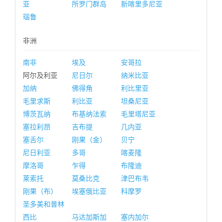
亚
所罗门群岛
新喀里多尼亚
瑙鲁
非洲
南非
埃及
安哥拉
阿尔及利亚
尼日尔
纳米比亚
加纳
佛得角
利比里亚
毛里求斯
利比亚
坦桑尼亚
博茨瓦纳
布基纳法索
毛里塔尼亚
塞拉利昂
吉布提
几内亚
塞舌尔
刚果（金）
贝宁
尼日利亚
多哥
喀麦隆
摩洛哥
乍得
布隆迪
莱索托
莫桑比克
津巴布韦
刚果（布）
埃塞俄比亚
科摩罗
圣多美和普林
西比
马达加斯加
塞内加尔