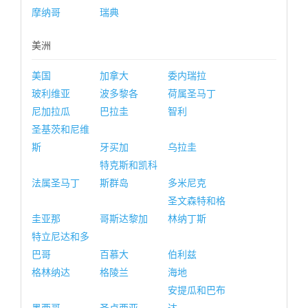
摩纳哥
瑞典
美洲
美国
加拿大
委内瑞拉
玻利维亚
波多黎各
荷属圣马丁
尼加拉瓜
巴拉圭
智利
圣基茨和尼维
斯
牙买加
乌拉圭
特克斯和凯科
法属圣马丁
斯群岛
多米尼克
圣文森特和格
圭亚那
哥斯达黎加
林纳丁斯
特立尼达和多
巴哥
百慕大
伯利兹
格林纳达
格陵兰
海地
安提瓜和巴布