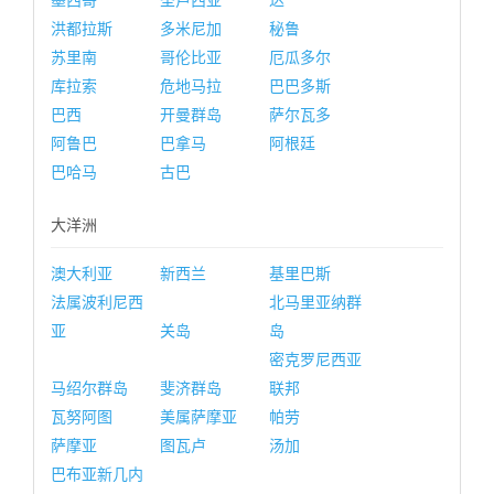
墨西哥
圣卢西亚
达
洪都拉斯
多米尼加
秘鲁
苏里南
哥伦比亚
厄瓜多尔
库拉索
危地马拉
巴巴多斯
巴西
开曼群岛
萨尔瓦多
阿鲁巴
巴拿马
阿根廷
巴哈马
古巴
大洋洲
澳大利亚
新西兰
基里巴斯
法属波利尼西
北马里亚纳群
亚
关岛
岛
密克罗尼西亚
马绍尔群岛
斐济群岛
联邦
瓦努阿图
美属萨摩亚
帕劳
萨摩亚
图瓦卢
汤加
巴布亚新几内