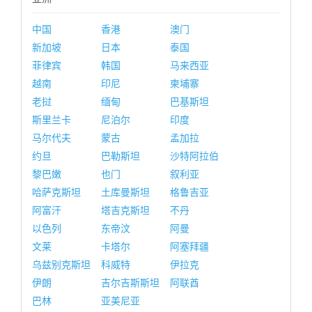
中国
香港
澳门
新加坡
日本
泰国
菲律宾
韩国
马来西亚
越南
印尼
柬埔寨
老挝
缅甸
巴基斯坦
斯里兰卡
尼泊尔
印度
马尔代夫
蒙古
孟加拉
约旦
巴勒斯坦
沙特阿拉伯
黎巴嫩
也门
叙利亚
哈萨克斯坦
土库曼斯坦
格鲁吉亚
阿富汗
塔吉克斯坦
不丹
以色列
东帝汶
阿曼
文莱
卡塔尔
阿塞拜疆
乌兹别克斯坦
科威特
伊拉克
伊朗
吉尔吉斯斯坦
阿联酋
巴林
亚美尼亚