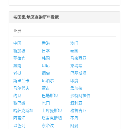
按国家/地区查询历年数据
亚洲
中国
香港
澳门
新加坡
日本
泰国
菲律宾
韩国
马来西亚
越南
印尼
柬埔寨
老挝
缅甸
巴基斯坦
斯里兰卡
尼泊尔
印度
马尔代夫
蒙古
孟加拉
约旦
巴勒斯坦
沙特阿拉伯
黎巴嫩
也门
叙利亚
哈萨克斯坦
土库曼斯坦
格鲁吉亚
阿富汗
塔吉克斯坦
不丹
以色列
东帝汶
阿曼