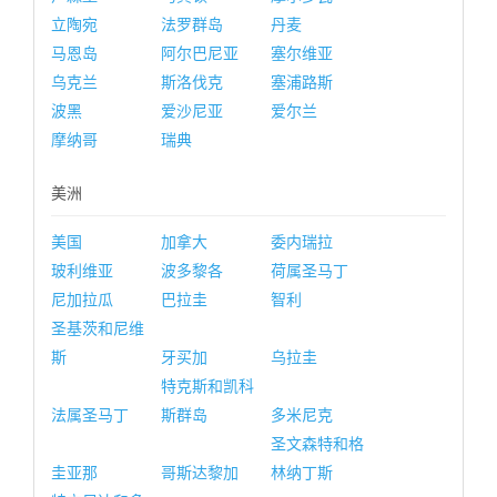
立陶宛
法罗群岛
丹麦
马恩岛
阿尔巴尼亚
塞尔维亚
乌克兰
斯洛伐克
塞浦路斯
波黑
爱沙尼亚
爱尔兰
摩纳哥
瑞典
美洲
美国
加拿大
委内瑞拉
玻利维亚
波多黎各
荷属圣马丁
尼加拉瓜
巴拉圭
智利
圣基茨和尼维
斯
牙买加
乌拉圭
特克斯和凯科
法属圣马丁
斯群岛
多米尼克
圣文森特和格
圭亚那
哥斯达黎加
林纳丁斯