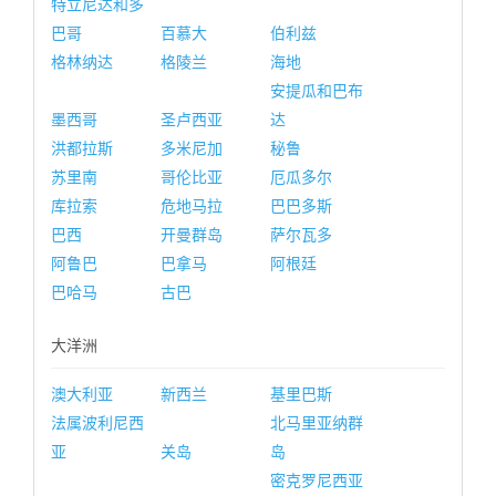
特立尼达和多
巴哥
百慕大
伯利兹
格林纳达
格陵兰
海地
安提瓜和巴布
墨西哥
圣卢西亚
达
洪都拉斯
多米尼加
秘鲁
苏里南
哥伦比亚
厄瓜多尔
库拉索
危地马拉
巴巴多斯
巴西
开曼群岛
萨尔瓦多
阿鲁巴
巴拿马
阿根廷
巴哈马
古巴
大洋洲
澳大利亚
新西兰
基里巴斯
法属波利尼西
北马里亚纳群
亚
关岛
岛
密克罗尼西亚