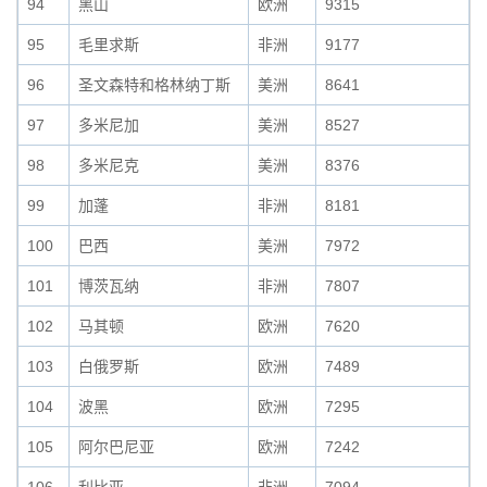
94
黑山
欧洲
9315
95
毛里求斯
非洲
9177
96
圣文森特和格林纳丁斯
美洲
8641
97
多米尼加
美洲
8527
98
多米尼克
美洲
8376
99
加蓬
非洲
8181
100
巴西
美洲
7972
101
博茨瓦纳
非洲
7807
102
马其顿
欧洲
7620
103
白俄罗斯
欧洲
7489
104
波黑
欧洲
7295
105
阿尔巴尼亚
欧洲
7242