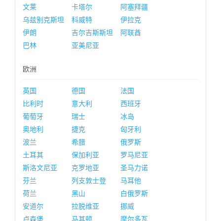
文莱
卡塔尔
阿塞拜疆
乌兹别克斯坦
科威特
伊拉克
伊朗
吉尔吉斯斯坦
阿联酋
巴林
亚美尼亚
欧洲
英国
德国
法国
比利时
意大利
西班牙
葡萄牙
瑞士
冰岛
奥地利
捷克
匈牙利
波兰
希腊
俄罗斯
土耳其
保加利亚
罗马尼亚
斯洛文尼亚
克罗地亚
圣马力诺
芬兰
列支敦士登
马耳他
荷兰
黑山
白俄罗斯
安道尔
拉脱维亚
挪威
卢森堡
马其顿
摩尔多瓦