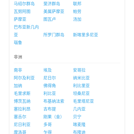
马绍尔群岛
斐济群岛
联邦
瓦努阿图
美属萨摩亚
帕劳
萨摩亚
图瓦卢
汤加
巴布亚新几内
亚
所罗门群岛
新喀里多尼亚
瑙鲁
非洲
南非
埃及
安哥拉
阿尔及利亚
尼日尔
纳米比亚
加纳
佛得角
利比里亚
毛里求斯
利比亚
坦桑尼亚
博茨瓦纳
布基纳法索
毛里塔尼亚
塞拉利昂
吉布提
几内亚
塞舌尔
刚果（金）
贝宁
尼日利亚
多哥
喀麦隆
摩洛哥
乍得
布隆迪