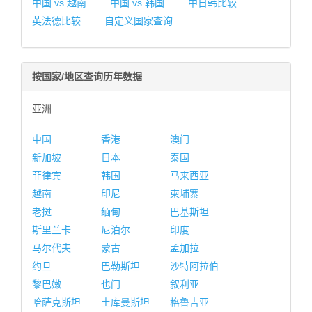
中国 vs 越南
中国 vs 韩国
中日韩比较
英法德比较
自定义国家查询...
按国家/地区查询历年数据
亚洲
中国
香港
澳门
新加坡
日本
泰国
菲律宾
韩国
马来西亚
越南
印尼
柬埔寨
老挝
缅甸
巴基斯坦
斯里兰卡
尼泊尔
印度
马尔代夫
蒙古
孟加拉
约旦
巴勒斯坦
沙特阿拉伯
黎巴嫩
也门
叙利亚
哈萨克斯坦
土库曼斯坦
格鲁吉亚