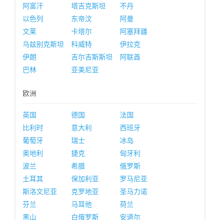
阿富汗
塔吉克斯坦
不丹
以色列
东帝汶
阿曼
文莱
卡塔尔
阿塞拜疆
乌兹别克斯坦
科威特
伊拉克
伊朗
吉尔吉斯斯坦
阿联酋
巴林
亚美尼亚
欧洲
英国
德国
法国
比利时
意大利
西班牙
葡萄牙
瑞士
冰岛
奥地利
捷克
匈牙利
波兰
希腊
俄罗斯
土耳其
保加利亚
罗马尼亚
斯洛文尼亚
克罗地亚
圣马力诺
芬兰
马耳他
荷兰
黑山
白俄罗斯
安道尔