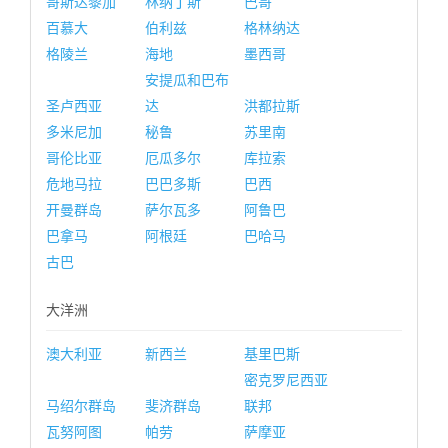
哥斯达黎加
林纳丁斯
巴哥
百慕大
伯利兹
格林纳达
格陵兰
海地
墨西哥
安提瓜和巴布
圣卢西亚
达
洪都拉斯
多米尼加
秘鲁
苏里南
哥伦比亚
厄瓜多尔
库拉索
危地马拉
巴巴多斯
巴西
开曼群岛
萨尔瓦多
阿鲁巴
巴拿马
阿根廷
巴哈马
古巴
大洋洲
澳大利亚
新西兰
基里巴斯
密克罗尼西亚
马绍尔群岛
斐济群岛
联邦
瓦努阿图
帕劳
萨摩亚