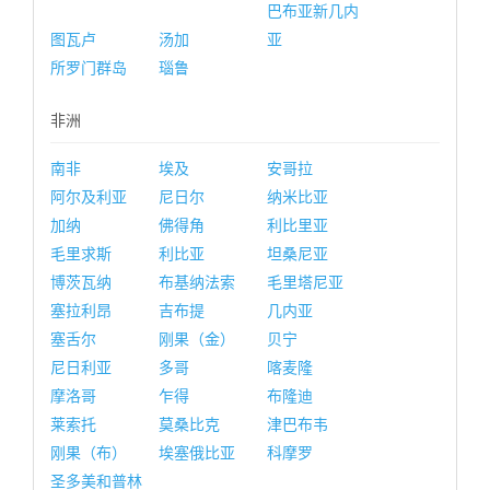
巴布亚新几内
图瓦卢
汤加
亚
所罗门群岛
瑙鲁
非洲
南非
埃及
安哥拉
阿尔及利亚
尼日尔
纳米比亚
加纳
佛得角
利比里亚
毛里求斯
利比亚
坦桑尼亚
博茨瓦纳
布基纳法索
毛里塔尼亚
塞拉利昂
吉布提
几内亚
塞舌尔
刚果（金）
贝宁
尼日利亚
多哥
喀麦隆
摩洛哥
乍得
布隆迪
莱索托
莫桑比克
津巴布韦
刚果（布）
埃塞俄比亚
科摩罗
圣多美和普林