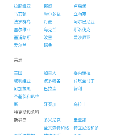
拉脱维亚
挪威
卢森堡
马其顿
摩尔多瓦
立陶宛
法罗群岛
丹麦
阿尔巴尼亚
塞尔维亚
乌克兰
斯洛伐克
塞浦路斯
波黑
爱沙尼亚
爱尔兰
瑞典
美洲
美国
加拿大
委内瑞拉
玻利维亚
波多黎各
荷属圣马丁
尼加拉瓜
巴拉圭
智利
圣基茨和尼维
斯
牙买加
乌拉圭
特克斯和凯科
斯群岛
多米尼克
圭亚那
圣文森特和格
特立尼达和多