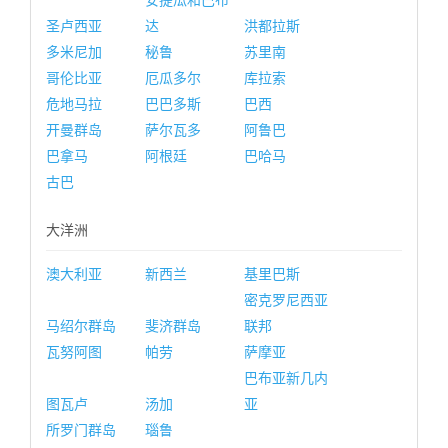
安提瓜和巴布
圣卢西亚
达
洪都拉斯
多米尼加
秘鲁
苏里南
哥伦比亚
厄瓜多尔
库拉索
危地马拉
巴巴多斯
巴西
开曼群岛
萨尔瓦多
阿鲁巴
巴拿马
阿根廷
巴哈马
古巴
大洋洲
澳大利亚
新西兰
基里巴斯
密克罗尼西亚
马绍尔群岛
斐济群岛
联邦
瓦努阿图
帕劳
萨摩亚
巴布亚新几内
图瓦卢
汤加
亚
所罗门群岛
瑙鲁