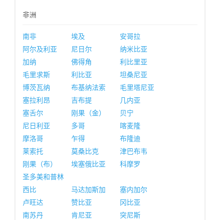
非洲
南非
埃及
安哥拉
阿尔及利亚
尼日尔
纳米比亚
加纳
佛得角
利比里亚
毛里求斯
利比亚
坦桑尼亚
博茨瓦纳
布基纳法索
毛里塔尼亚
塞拉利昂
吉布提
几内亚
塞舌尔
刚果（金）
贝宁
尼日利亚
多哥
喀麦隆
摩洛哥
乍得
布隆迪
莱索托
莫桑比克
津巴布韦
刚果（布）
埃塞俄比亚
科摩罗
圣多美和普林
西比
马达加斯加
塞内加尔
卢旺达
赞比亚
冈比亚
南苏丹
肯尼亚
突尼斯