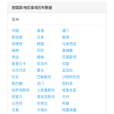
按国家/地区查询历年数据
亚洲
中国
香港
澳门
新加坡
日本
泰国
菲律宾
韩国
马来西亚
越南
印尼
柬埔寨
老挝
缅甸
巴基斯坦
斯里兰卡
尼泊尔
印度
马尔代夫
蒙古
孟加拉
约旦
巴勒斯坦
沙特阿拉伯
黎巴嫩
也门
叙利亚
哈萨克斯坦
土库曼斯坦
格鲁吉亚
阿富汗
塔吉克斯坦
不丹
以色列
东帝汶
阿曼
文莱
卡塔尔
阿塞拜疆