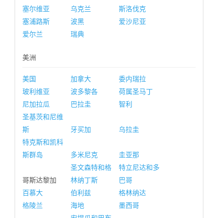
塞尔维亚
乌克兰
斯洛伐克
塞浦路斯
波黑
爱沙尼亚
爱尔兰
瑞典
美洲
美国
加拿大
委内瑞拉
玻利维亚
波多黎各
荷属圣马丁
尼加拉瓜
巴拉圭
智利
圣基茨和尼维
斯
牙买加
乌拉圭
特克斯和凯科
斯群岛
多米尼克
圭亚那
圣文森特和格
特立尼达和多
哥斯达黎加
林纳丁斯
巴哥
百慕大
伯利兹
格林纳达
格陵兰
海地
墨西哥