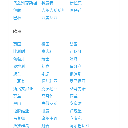
乌兹别克斯坦
科威特
伊拉克
伊朗
吉尔吉斯斯坦
阿联酋
巴林
亚美尼亚
欧洲
英国
德国
法国
比利时
意大利
西班牙
葡萄牙
瑞士
冰岛
奥地利
捷克
匈牙利
波兰
希腊
俄罗斯
土耳其
保加利亚
罗马尼亚
斯洛文尼亚
克罗地亚
圣马力诺
芬兰
马耳他
荷兰
黑山
白俄罗斯
安道尔
拉脱维亚
挪威
卢森堡
马其顿
摩尔多瓦
立陶宛
法罗群岛
丹麦
阿尔巴尼亚