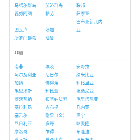
马绍尔群岛
斐济群岛
联邦
瓦努阿图
帕劳
萨摩亚
巴布亚新几内
图瓦卢
汤加
亚
所罗门群岛
瑙鲁
非洲
南非
埃及
安哥拉
阿尔及利亚
尼日尔
纳米比亚
加纳
佛得角
利比里亚
毛里求斯
利比亚
坦桑尼亚
博茨瓦纳
布基纳法索
毛里塔尼亚
塞拉利昂
吉布提
几内亚
塞舌尔
刚果（金）
贝宁
尼日利亚
多哥
喀麦隆
摩洛哥
乍得
布隆迪
莱索托
莫桑比克
津巴布韦