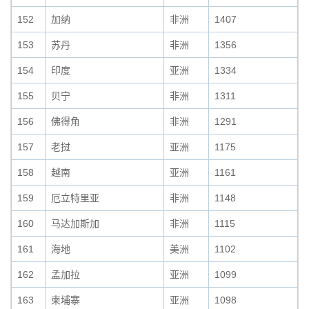
152
加纳
非洲
1407
153
苏丹
非洲
1356
154
印度
亚洲
1334
155
贝宁
非洲
1311
156
佛得角
非洲
1291
157
老挝
亚洲
1175
158
越南
亚洲
1161
159
厄立特里亚
非洲
1148
160
马达加斯加
非洲
1115
161
海地
美洲
1102
162
孟加拉
亚洲
1099
163
柬埔寨
亚洲
1098