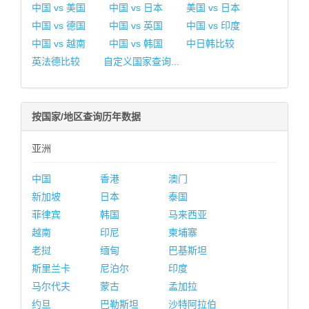
中国 vs 美国
中国 vs 日本
美国 vs 日本
中国 vs 德国
中国 vs 英国
中国 vs 印度
中国 vs 越南
中国 vs 韩国
中日韩比较
英法德比较
自定义国家查询...
按国家/地区查询历年数据
亚洲
中国
香港
澳门
新加坡
日本
泰国
菲律宾
韩国
马来西亚
越南
印尼
柬埔寨
老挝
缅甸
巴基斯坦
斯里兰卡
尼泊尔
印度
马尔代夫
蒙古
孟加拉
约旦
巴勒斯坦
沙特阿拉伯