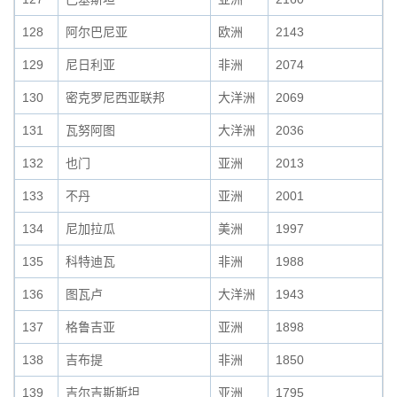
128
阿尔巴尼亚
欧洲
2143
129
尼日利亚
非洲
2074
130
密克罗尼西亚联邦
大洋洲
2069
131
瓦努阿图
大洋洲
2036
132
也门
亚洲
2013
133
不丹
亚洲
2001
134
尼加拉瓜
美洲
1997
135
科特迪瓦
非洲
1988
136
图瓦卢
大洋洲
1943
137
格鲁吉亚
亚洲
1898
138
吉布提
非洲
1850
139
吉尔吉斯斯坦
亚洲
1795