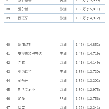
37
波多黎各
美洲
1.59万 (15,896)
38
爱尔兰
欧洲
1.58万 (15,811)
39
西班牙
欧洲
1.50万 (14,972)
40
塞浦路斯
欧洲
1.49万 (14,852)
41
安提瓜和巴布达
美洲
1.47万 (14,719)
42
希腊
欧洲
1.41万 (14,149)
43
委内瑞拉
美洲
1.37万 (13,730)
44
葡萄牙
欧洲
1.32万 (13,202)
45
斯洛文尼亚
欧洲
1.30万 (12,975)
46
加蓬
非洲
1.28万 (12,756)
47
捷克
欧洲
1.22万 (12,241)