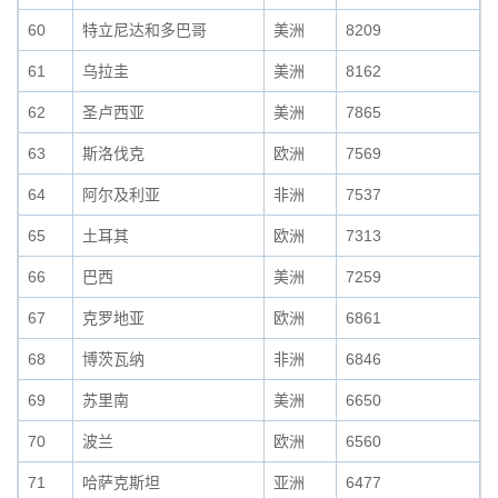
60
特立尼达和多巴哥
美洲
8209
61
乌拉圭
美洲
8162
62
圣卢西亚
美洲
7865
63
斯洛伐克
欧洲
7569
64
阿尔及利亚
非洲
7537
65
土耳其
欧洲
7313
66
巴西
美洲
7259
67
克罗地亚
欧洲
6861
68
博茨瓦纳
非洲
6846
69
苏里南
美洲
6650
70
波兰
欧洲
6560
71
哈萨克斯坦
亚洲
6477