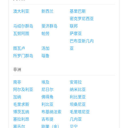
澳大利亚
新西兰
基里巴斯
密克罗尼西亚
马绍尔群岛
斐济群岛
联邦
瓦努阿图
帕劳
萨摩亚
巴布亚新几内
图瓦卢
汤加
亚
所罗门群岛
瑙鲁
非洲
南非
埃及
安哥拉
阿尔及利亚
尼日尔
纳米比亚
加纳
佛得角
利比里亚
毛里求斯
利比亚
坦桑尼亚
博茨瓦纳
布基纳法索
毛里塔尼亚
塞拉利昂
吉布提
几内亚
塞舌尔
刚果（金）
贝宁