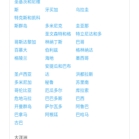
圣基茨和尼维
斯
牙买加
乌拉圭
特克斯和凯科
斯群岛
多米尼克
圭亚那
圣文森特和格
特立尼达和多
哥斯达黎加
林纳丁斯
巴哥
百慕大
伯利兹
格林纳达
格陵兰
海地
墨西哥
安提瓜和巴布
圣卢西亚
达
洪都拉斯
多米尼加
秘鲁
苏里南
哥伦比亚
厄瓜多尔
库拉索
危地马拉
巴巴多斯
巴西
开曼群岛
萨尔瓦多
阿鲁巴
巴拿马
阿根廷
巴哈马
古巴
大洋洲