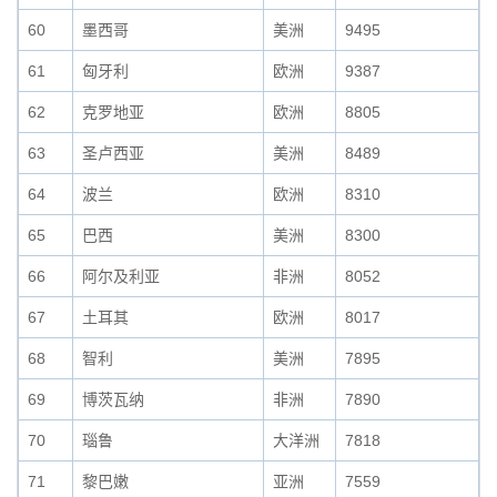
60
墨西哥
美洲
9495
61
匈牙利
欧洲
9387
62
克罗地亚
欧洲
8805
63
圣卢西亚
美洲
8489
64
波兰
欧洲
8310
65
巴西
美洲
8300
66
阿尔及利亚
非洲
8052
67
土耳其
欧洲
8017
68
智利
美洲
7895
69
博茨瓦纳
非洲
7890
70
瑙鲁
大洋洲
7818
71
黎巴嫩
亚洲
7559