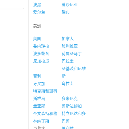
波黑
爱沙尼亚
爱尔兰
瑞典
美洲
美国
加拿大
委内瑞拉
玻利维亚
波多黎各
荷属圣马丁
尼加拉瓜
巴拉圭
圣基茨和尼维
智利
斯
牙买加
乌拉圭
特克斯和凯科
斯群岛
多米尼克
圭亚那
哥斯达黎加
圣文森特和格
特立尼达和多
林纳丁斯
巴哥
百慕大
伯利兹