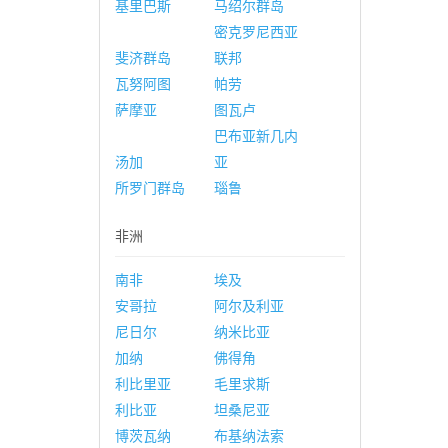
基里巴斯
马绍尔群岛
密克罗尼西亚
斐济群岛
联邦
瓦努阿图
帕劳
萨摩亚
图瓦卢
巴布亚新几内
汤加
亚
所罗门群岛
瑙鲁
非洲
南非
埃及
安哥拉
阿尔及利亚
尼日尔
纳米比亚
加纳
佛得角
利比里亚
毛里求斯
利比亚
坦桑尼亚
博茨瓦纳
布基纳法索