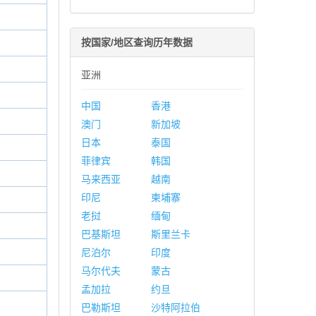
按国家/地区查询历年数据
亚洲
中国
香港
澳门
新加坡
日本
泰国
菲律宾
韩国
马来西亚
越南
印尼
柬埔寨
老挝
缅甸
巴基斯坦
斯里兰卡
尼泊尔
印度
马尔代夫
蒙古
孟加拉
约旦
巴勒斯坦
沙特阿拉伯