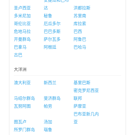
安提瓜和巴布
圣卢西亚
达
洪都拉斯
多米尼加
秘鲁
苏里南
哥伦比亚
厄瓜多尔
库拉索
危地马拉
巴巴多斯
巴西
开曼群岛
萨尔瓦多
阿鲁巴
巴拿马
阿根廷
巴哈马
古巴
大洋洲
澳大利亚
新西兰
基里巴斯
密克罗尼西亚
马绍尔群岛
斐济群岛
联邦
瓦努阿图
帕劳
萨摩亚
巴布亚新几内
图瓦卢
汤加
亚
所罗门群岛
瑙鲁