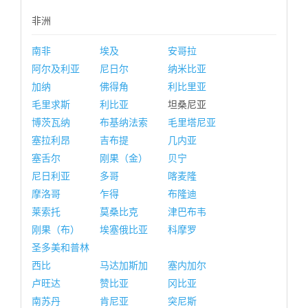
非洲
南非
埃及
安哥拉
阿尔及利亚
尼日尔
纳米比亚
加纳
佛得角
利比里亚
毛里求斯
利比亚
坦桑尼亚
博茨瓦纳
布基纳法索
毛里塔尼亚
塞拉利昂
吉布提
几内亚
塞舌尔
刚果（金）
贝宁
尼日利亚
多哥
喀麦隆
摩洛哥
乍得
布隆迪
莱索托
莫桑比克
津巴布韦
刚果（布）
埃塞俄比亚
科摩罗
圣多美和普林
西比
马达加斯加
塞内加尔
卢旺达
赞比亚
冈比亚
南苏丹
肯尼亚
突尼斯