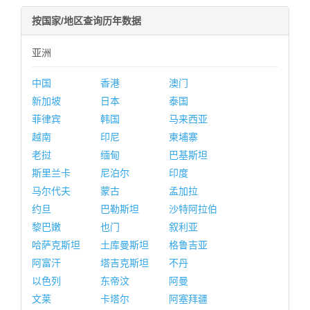
按国家/地区查询历年数据
亚洲
中国
香港
澳门
新加坡
日本
泰国
菲律宾
韩国
马来西亚
越南
印尼
柬埔寨
老挝
缅甸
巴基斯坦
斯里兰卡
尼泊尔
印度
马尔代夫
蒙古
孟加拉
约旦
巴勒斯坦
沙特阿拉伯
黎巴嫩
也门
叙利亚
哈萨克斯坦
土库曼斯坦
格鲁吉亚
阿富汗
塔吉克斯坦
不丹
以色列
东帝汶
阿曼
文莱
卡塔尔
阿塞拜疆