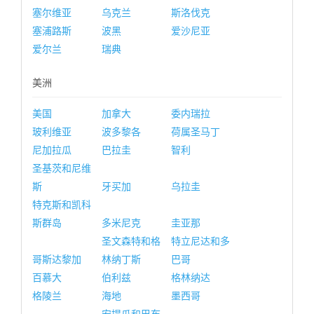
塞尔维亚
乌克兰
斯洛伐克
塞浦路斯
波黑
爱沙尼亚
爱尔兰
瑞典
美洲
美国
加拿大
委内瑞拉
玻利维亚
波多黎各
荷属圣马丁
尼加拉瓜
巴拉圭
智利
圣基茨和尼维
斯
牙买加
乌拉圭
特克斯和凯科
斯群岛
多米尼克
圭亚那
圣文森特和格
特立尼达和多
哥斯达黎加
林纳丁斯
巴哥
百慕大
伯利兹
格林纳达
格陵兰
海地
墨西哥