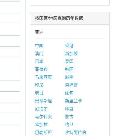
按国家/地区查询历年数据
亚洲
中国
香港
澳门
新加坡
日本
泰国
菲律宾
韩国
马来西亚
越南
印尼
柬埔寨
老挝
缅甸
巴基斯坦
斯里兰卡
尼泊尔
印度
马尔代夫
蒙古
孟加拉
约旦
巴勒斯坦
沙特阿拉伯