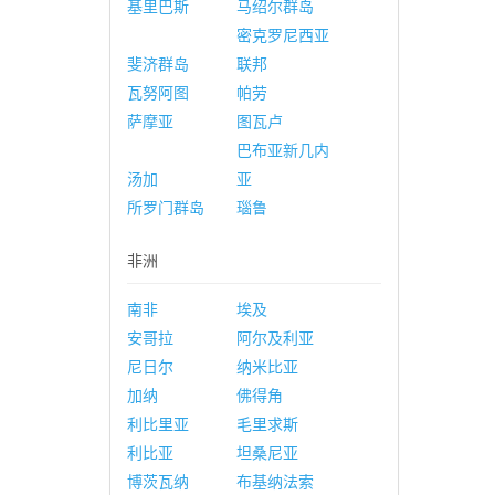
基里巴斯
马绍尔群岛
密克罗尼西亚
斐济群岛
联邦
瓦努阿图
帕劳
萨摩亚
图瓦卢
巴布亚新几内
汤加
亚
所罗门群岛
瑙鲁
非洲
南非
埃及
安哥拉
阿尔及利亚
尼日尔
纳米比亚
加纳
佛得角
利比里亚
毛里求斯
利比亚
坦桑尼亚
博茨瓦纳
布基纳法索