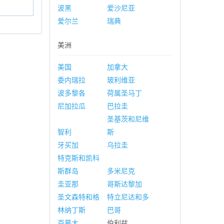
波黑
爱沙尼亚
爱尔兰
瑞典
美洲
美国
加拿大
委内瑞拉
玻利维亚
波多黎各
荷属圣马丁
尼加拉瓜
巴拉圭
圣基茨和尼维
智利
斯
牙买加
乌拉圭
特克斯和凯科
斯群岛
多米尼克
圭亚那
哥斯达黎加
圣文森特和格
特立尼达和多
林纳丁斯
巴哥
百慕大
伯利兹