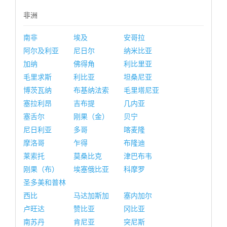
非洲
南非
埃及
安哥拉
阿尔及利亚
尼日尔
纳米比亚
加纳
佛得角
利比里亚
毛里求斯
利比亚
坦桑尼亚
博茨瓦纳
布基纳法索
毛里塔尼亚
塞拉利昂
吉布提
几内亚
塞舌尔
刚果（金）
贝宁
尼日利亚
多哥
喀麦隆
摩洛哥
乍得
布隆迪
莱索托
莫桑比克
津巴布韦
刚果（布）
埃塞俄比亚
科摩罗
圣多美和普林
西比
马达加斯加
塞内加尔
卢旺达
赞比亚
冈比亚
南苏丹
肯尼亚
突尼斯