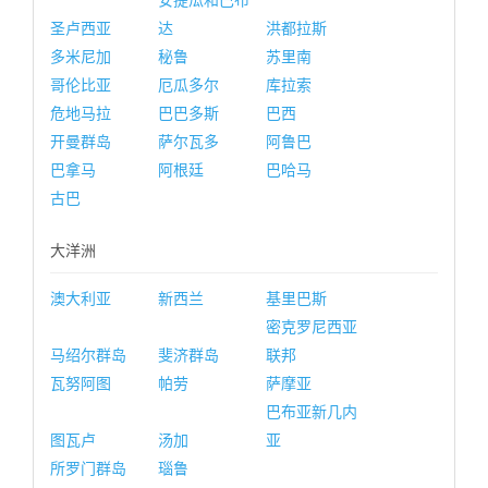
安提瓜和巴布
圣卢西亚
达
洪都拉斯
多米尼加
秘鲁
苏里南
哥伦比亚
厄瓜多尔
库拉索
危地马拉
巴巴多斯
巴西
开曼群岛
萨尔瓦多
阿鲁巴
巴拿马
阿根廷
巴哈马
古巴
大洋洲
澳大利亚
新西兰
基里巴斯
密克罗尼西亚
马绍尔群岛
斐济群岛
联邦
瓦努阿图
帕劳
萨摩亚
巴布亚新几内
图瓦卢
汤加
亚
所罗门群岛
瑙鲁