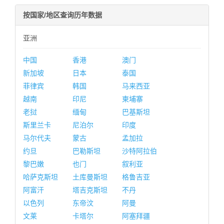
按国家/地区查询历年数据
亚洲
中国
香港
澳门
新加坡
日本
泰国
菲律宾
韩国
马来西亚
越南
印尼
柬埔寨
老挝
缅甸
巴基斯坦
斯里兰卡
尼泊尔
印度
马尔代夫
蒙古
孟加拉
约旦
巴勒斯坦
沙特阿拉伯
黎巴嫩
也门
叙利亚
哈萨克斯坦
土库曼斯坦
格鲁吉亚
阿富汗
塔吉克斯坦
不丹
以色列
东帝汶
阿曼
文莱
卡塔尔
阿塞拜疆