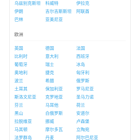
乌兹别克斯坦
科威特
伊拉克
伊朗
吉尔吉斯斯坦
阿联酋
巴林
亚美尼亚
欧洲
英国
德国
法国
比利时
意大利
西班牙
葡萄牙
瑞士
冰岛
奥地利
捷克
匈牙利
波兰
希腊
俄罗斯
土耳其
保加利亚
罗马尼亚
斯洛文尼亚
克罗地亚
圣马力诺
芬兰
马耳他
荷兰
黑山
白俄罗斯
安道尔
拉脱维亚
挪威
卢森堡
马其顿
摩尔多瓦
立陶宛
法罗群岛
丹麦
阿尔巴尼亚