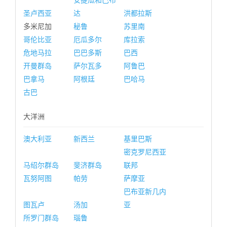
安提瓜和巴布
圣卢西亚
达
洪都拉斯
多米尼加
秘鲁
苏里南
哥伦比亚
厄瓜多尔
库拉索
危地马拉
巴巴多斯
巴西
开曼群岛
萨尔瓦多
阿鲁巴
巴拿马
阿根廷
巴哈马
古巴
大洋洲
澳大利亚
新西兰
基里巴斯
密克罗尼西亚
马绍尔群岛
斐济群岛
联邦
瓦努阿图
帕劳
萨摩亚
巴布亚新几内
图瓦卢
汤加
亚
所罗门群岛
瑙鲁