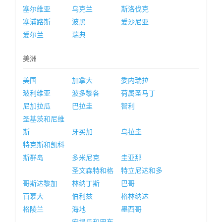
塞尔维亚
乌克兰
斯洛伐克
塞浦路斯
波黑
爱沙尼亚
爱尔兰
瑞典
美洲
美国
加拿大
委内瑞拉
玻利维亚
波多黎各
荷属圣马丁
尼加拉瓜
巴拉圭
智利
圣基茨和尼维
斯
牙买加
乌拉圭
特克斯和凯科
斯群岛
多米尼克
圭亚那
圣文森特和格
特立尼达和多
哥斯达黎加
林纳丁斯
巴哥
百慕大
伯利兹
格林纳达
格陵兰
海地
墨西哥