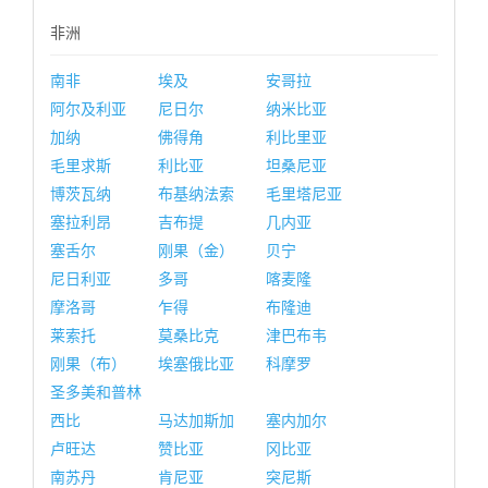
非洲
南非
埃及
安哥拉
阿尔及利亚
尼日尔
纳米比亚
加纳
佛得角
利比里亚
毛里求斯
利比亚
坦桑尼亚
博茨瓦纳
布基纳法索
毛里塔尼亚
塞拉利昂
吉布提
几内亚
塞舌尔
刚果（金）
贝宁
尼日利亚
多哥
喀麦隆
摩洛哥
乍得
布隆迪
莱索托
莫桑比克
津巴布韦
刚果（布）
埃塞俄比亚
科摩罗
圣多美和普林
西比
马达加斯加
塞内加尔
卢旺达
赞比亚
冈比亚
南苏丹
肯尼亚
突尼斯