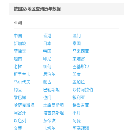
按国家/地区查询历年数据
亚洲
中国
香港
澳门
新加坡
日本
泰国
菲律宾
韩国
马来西亚
越南
印尼
柬埔寨
老挝
缅甸
巴基斯坦
斯里兰卡
尼泊尔
印度
马尔代夫
蒙古
孟加拉
约旦
巴勒斯坦
沙特阿拉伯
黎巴嫩
也门
叙利亚
哈萨克斯坦
土库曼斯坦
格鲁吉亚
阿富汗
塔吉克斯坦
不丹
以色列
东帝汶
阿曼
文莱
卡塔尔
阿塞拜疆