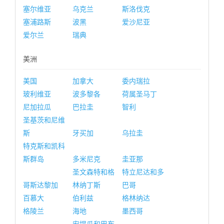
塞尔维亚
乌克兰
斯洛伐克
塞浦路斯
波黑
爱沙尼亚
爱尔兰
瑞典
美洲
美国
加拿大
委内瑞拉
玻利维亚
波多黎各
荷属圣马丁
尼加拉瓜
巴拉圭
智利
圣基茨和尼维
斯
牙买加
乌拉圭
特克斯和凯科
斯群岛
多米尼克
圭亚那
圣文森特和格
特立尼达和多
哥斯达黎加
林纳丁斯
巴哥
百慕大
伯利兹
格林纳达
格陵兰
海地
墨西哥