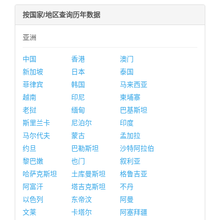
按国家/地区查询历年数据
亚洲
中国
香港
澳门
新加坡
日本
泰国
菲律宾
韩国
马来西亚
越南
印尼
柬埔寨
老挝
缅甸
巴基斯坦
斯里兰卡
尼泊尔
印度
马尔代夫
蒙古
孟加拉
约旦
巴勒斯坦
沙特阿拉伯
黎巴嫩
也门
叙利亚
哈萨克斯坦
土库曼斯坦
格鲁吉亚
阿富汗
塔吉克斯坦
不丹
以色列
东帝汶
阿曼
文莱
卡塔尔
阿塞拜疆