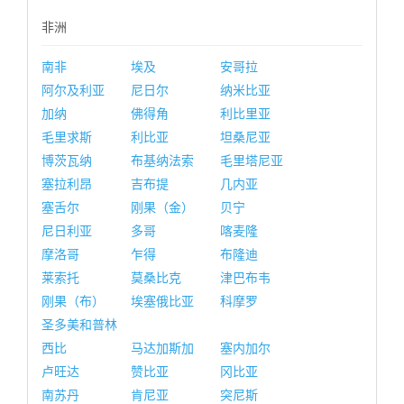
非洲
南非
埃及
安哥拉
阿尔及利亚
尼日尔
纳米比亚
加纳
佛得角
利比里亚
毛里求斯
利比亚
坦桑尼亚
博茨瓦纳
布基纳法索
毛里塔尼亚
塞拉利昂
吉布提
几内亚
塞舌尔
刚果（金）
贝宁
尼日利亚
多哥
喀麦隆
摩洛哥
乍得
布隆迪
莱索托
莫桑比克
津巴布韦
刚果（布）
埃塞俄比亚
科摩罗
圣多美和普林
西比
马达加斯加
塞内加尔
卢旺达
赞比亚
冈比亚
南苏丹
肯尼亚
突尼斯