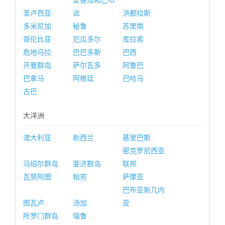
安提瓜和巴布
圣卢西亚
达
洪都拉斯
多米尼加
秘鲁
苏里南
哥伦比亚
厄瓜多尔
库拉索
危地马拉
巴巴多斯
巴西
开曼群岛
萨尔瓦多
阿鲁巴
巴拿马
阿根廷
巴哈马
古巴
大洋洲
澳大利亚
新西兰
基里巴斯
密克罗尼西亚
马绍尔群岛
斐济群岛
联邦
瓦努阿图
帕劳
萨摩亚
巴布亚新几内
图瓦卢
汤加
亚
所罗门群岛
瑙鲁