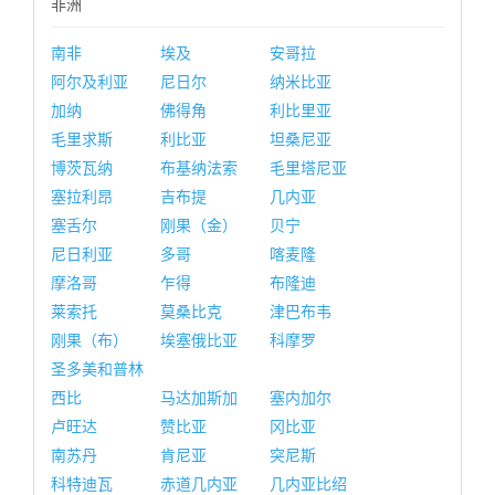
非洲
南非
埃及
安哥拉
阿尔及利亚
尼日尔
纳米比亚
加纳
佛得角
利比里亚
毛里求斯
利比亚
坦桑尼亚
博茨瓦纳
布基纳法索
毛里塔尼亚
塞拉利昂
吉布提
几内亚
塞舌尔
刚果（金）
贝宁
尼日利亚
多哥
喀麦隆
摩洛哥
乍得
布隆迪
莱索托
莫桑比克
津巴布韦
刚果（布）
埃塞俄比亚
科摩罗
圣多美和普林
西比
马达加斯加
塞内加尔
卢旺达
赞比亚
冈比亚
南苏丹
肯尼亚
突尼斯
科特迪瓦
赤道几内亚
几内亚比绍