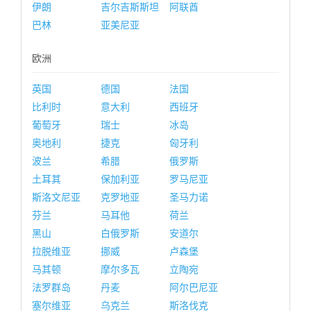
伊朗
吉尔吉斯斯坦
阿联酋
巴林
亚美尼亚
欧洲
英国
德国
法国
比利时
意大利
西班牙
葡萄牙
瑞士
冰岛
奥地利
捷克
匈牙利
波兰
希腊
俄罗斯
土耳其
保加利亚
罗马尼亚
斯洛文尼亚
克罗地亚
圣马力诺
芬兰
马耳他
荷兰
黑山
白俄罗斯
安道尔
拉脱维亚
挪威
卢森堡
马其顿
摩尔多瓦
立陶宛
法罗群岛
丹麦
阿尔巴尼亚
塞尔维亚
乌克兰
斯洛伐克