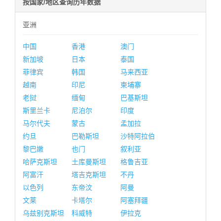
按国家/地区查询历年数据
亚洲
中国
香港
澳门
新加坡
日本
泰国
菲律宾
韩国
马来西亚
越南
印尼
柬埔寨
老挝
缅甸
巴基斯坦
斯里兰卡
尼泊尔
印度
马尔代夫
蒙古
孟加拉
约旦
巴勒斯坦
沙特阿拉伯
黎巴嫩
也门
叙利亚
哈萨克斯坦
土库曼斯坦
格鲁吉亚
阿富汗
塔吉克斯坦
不丹
以色列
东帝汶
阿曼
文莱
卡塔尔
阿塞拜疆
乌兹别克斯坦
科威特
伊拉克