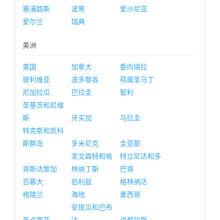
塞浦路斯
波黑
爱沙尼亚
爱尔兰
瑞典
美洲
美国
加拿大
委内瑞拉
玻利维亚
波多黎各
荷属圣马丁
尼加拉瓜
巴拉圭
智利
圣基茨和尼维
斯
牙买加
乌拉圭
特克斯和凯科
斯群岛
多米尼克
圭亚那
圣文森特和格
特立尼达和多
哥斯达黎加
林纳丁斯
巴哥
百慕大
伯利兹
格林纳达
格陵兰
海地
墨西哥
安提瓜和巴布