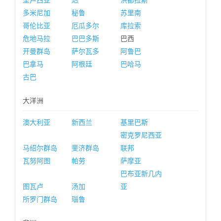
圣卢西亚
达
洪都拉斯
多米尼加
秘鲁
苏里南
哥伦比亚
厄瓜多尔
库拉索
危地马拉
巴巴多斯
巴西
开曼群岛
萨尔瓦多
阿鲁巴
巴拿马
阿根廷
巴哈马
古巴
大洋洲
澳大利亚
新西兰
基里巴斯
密克罗尼西亚
马绍尔群岛
斐济群岛
联邦
瓦努阿图
帕劳
萨摩亚
巴布亚新几内
图瓦卢
汤加
亚
所罗门群岛
瑙鲁