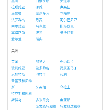
黑山
白俄罗斯
安道尔
拉脱维亚
挪威
卢森堡
马其顿
摩尔多瓦
立陶宛
法罗群岛
丹麦
阿尔巴尼亚
塞尔维亚
乌克兰
斯洛伐克
塞浦路斯
波黑
爱沙尼亚
爱尔兰
瑞典
美洲
美国
加拿大
委内瑞拉
玻利维亚
波多黎各
荷属圣马丁
尼加拉瓜
巴拉圭
智利
圣基茨和尼维
斯
牙买加
乌拉圭
特克斯和凯科
斯群岛
多米尼克
圭亚那
圣文森特和格
特立尼达和多