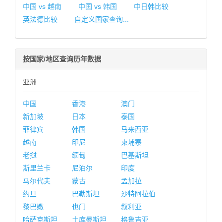
中国 vs 越南
中国 vs 韩国
中日韩比较
英法德比较
自定义国家查询...
按国家/地区查询历年数据
亚洲
中国
香港
澳门
新加坡
日本
泰国
菲律宾
韩国
马来西亚
越南
印尼
柬埔寨
老挝
缅甸
巴基斯坦
斯里兰卡
尼泊尔
印度
马尔代夫
蒙古
孟加拉
约旦
巴勒斯坦
沙特阿拉伯
黎巴嫩
也门
叙利亚
哈萨克斯坦
土库曼斯坦
格鲁吉亚