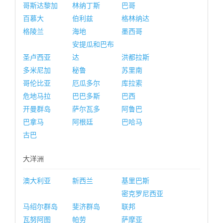
哥斯达黎加
林纳丁斯
巴哥
百慕大
伯利兹
格林纳达
格陵兰
海地
墨西哥
安提瓜和巴布
圣卢西亚
达
洪都拉斯
多米尼加
秘鲁
苏里南
哥伦比亚
厄瓜多尔
库拉索
危地马拉
巴巴多斯
巴西
开曼群岛
萨尔瓦多
阿鲁巴
巴拿马
阿根廷
巴哈马
古巴
大洋洲
澳大利亚
新西兰
基里巴斯
密克罗尼西亚
马绍尔群岛
斐济群岛
联邦
瓦努阿图
帕劳
萨摩亚