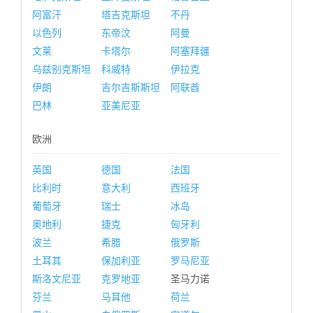
阿富汗
塔吉克斯坦
不丹
以色列
东帝汶
阿曼
文莱
卡塔尔
阿塞拜疆
乌兹别克斯坦
科威特
伊拉克
伊朗
吉尔吉斯斯坦
阿联酋
巴林
亚美尼亚
欧洲
英国
德国
法国
比利时
意大利
西班牙
葡萄牙
瑞士
冰岛
奥地利
捷克
匈牙利
波兰
希腊
俄罗斯
土耳其
保加利亚
罗马尼亚
斯洛文尼亚
克罗地亚
圣马力诺
芬兰
马耳他
荷兰