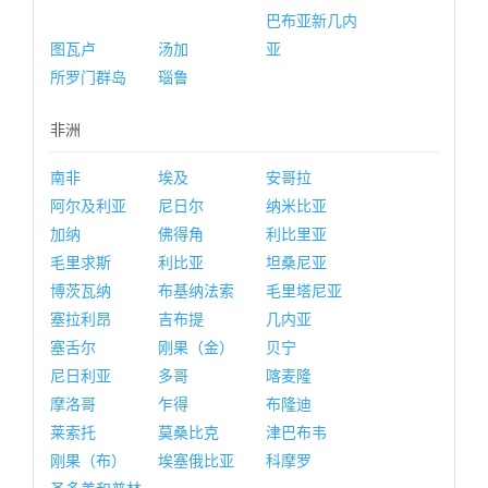
巴布亚新几内
图瓦卢
汤加
亚
所罗门群岛
瑙鲁
非洲
南非
埃及
安哥拉
阿尔及利亚
尼日尔
纳米比亚
加纳
佛得角
利比里亚
毛里求斯
利比亚
坦桑尼亚
博茨瓦纳
布基纳法索
毛里塔尼亚
塞拉利昂
吉布提
几内亚
塞舌尔
刚果（金）
贝宁
尼日利亚
多哥
喀麦隆
摩洛哥
乍得
布隆迪
莱索托
莫桑比克
津巴布韦
刚果（布）
埃塞俄比亚
科摩罗