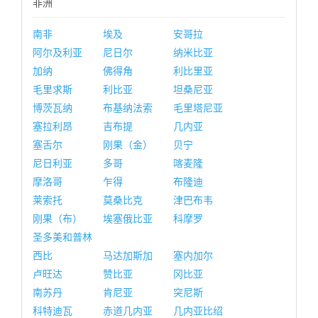
非洲
南非
埃及
安哥拉
阿尔及利亚
尼日尔
纳米比亚
加纳
佛得角
利比里亚
毛里求斯
利比亚
坦桑尼亚
博茨瓦纳
布基纳法索
毛里塔尼亚
塞拉利昂
吉布提
几内亚
塞舌尔
刚果（金）
贝宁
尼日利亚
多哥
喀麦隆
摩洛哥
乍得
布隆迪
莱索托
莫桑比克
津巴布韦
刚果（布）
埃塞俄比亚
科摩罗
圣多美和普林
西比
马达加斯加
塞内加尔
卢旺达
赞比亚
冈比亚
南苏丹
肯尼亚
突尼斯
科特迪瓦
赤道几内亚
几内亚比绍