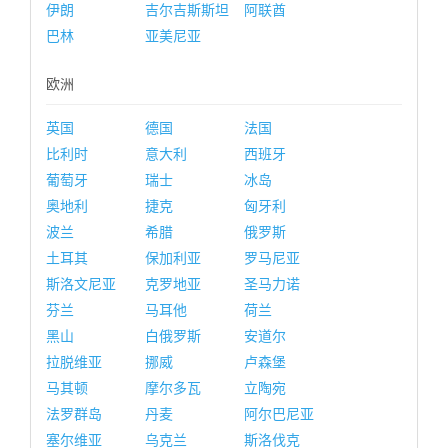
伊朗
吉尔吉斯斯坦
阿联酋
巴林
亚美尼亚
欧洲
英国
德国
法国
比利时
意大利
西班牙
葡萄牙
瑞士
冰岛
奥地利
捷克
匈牙利
波兰
希腊
俄罗斯
土耳其
保加利亚
罗马尼亚
斯洛文尼亚
克罗地亚
圣马力诺
芬兰
马耳他
荷兰
黑山
白俄罗斯
安道尔
拉脱维亚
挪威
卢森堡
马其顿
摩尔多瓦
立陶宛
法罗群岛
丹麦
阿尔巴尼亚
塞尔维亚
乌克兰
斯洛伐克