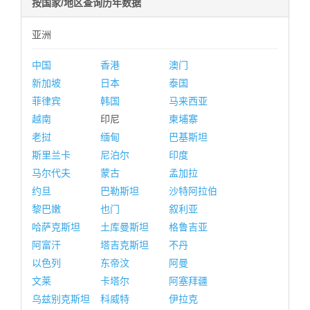
按国家/地区查询历年数据
亚洲
中国
香港
澳门
新加坡
日本
泰国
菲律宾
韩国
马来西亚
越南
印尼
柬埔寨
老挝
缅甸
巴基斯坦
斯里兰卡
尼泊尔
印度
马尔代夫
蒙古
孟加拉
约旦
巴勒斯坦
沙特阿拉伯
黎巴嫩
也门
叙利亚
哈萨克斯坦
土库曼斯坦
格鲁吉亚
阿富汗
塔吉克斯坦
不丹
以色列
东帝汶
阿曼
文莱
卡塔尔
阿塞拜疆
乌兹别克斯坦
科威特
伊拉克