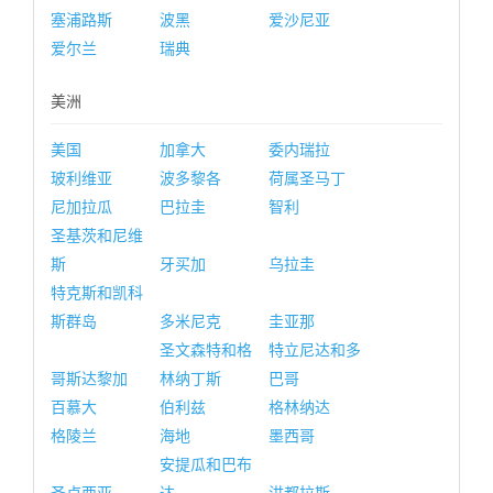
塞浦路斯
波黑
爱沙尼亚
爱尔兰
瑞典
美洲
美国
加拿大
委内瑞拉
玻利维亚
波多黎各
荷属圣马丁
尼加拉瓜
巴拉圭
智利
圣基茨和尼维
斯
牙买加
乌拉圭
特克斯和凯科
斯群岛
多米尼克
圭亚那
圣文森特和格
特立尼达和多
哥斯达黎加
林纳丁斯
巴哥
百慕大
伯利兹
格林纳达
格陵兰
海地
墨西哥
安提瓜和巴布