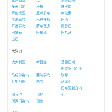
圣卢西亚
达
洪都拉斯
多米尼加
秘鲁
苏里南
哥伦比亚
厄瓜多尔
库拉索
危地马拉
巴巴多斯
巴西
开曼群岛
萨尔瓦多
阿鲁巴
巴拿马
阿根廷
巴哈马
古巴
大洋洲
澳大利亚
新西兰
基里巴斯
密克罗尼西亚
马绍尔群岛
斐济群岛
联邦
瓦努阿图
帕劳
萨摩亚
巴布亚新几内
图瓦卢
汤加
亚
所罗门群岛
瑙鲁