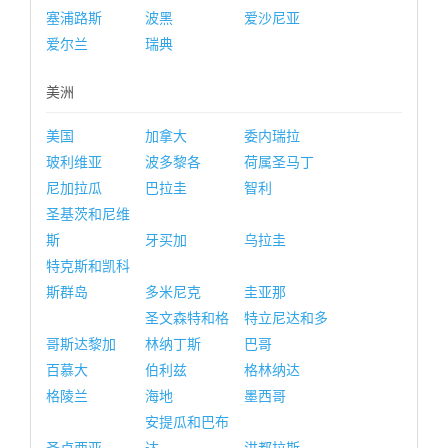
塞浦路斯
波黑
爱沙尼亚
爱尔兰
瑞典
美洲
美国
加拿大
委内瑞拉
玻利维亚
波多黎各
荷属圣马丁
尼加拉瓜
巴拉圭
智利
圣基茨和尼维
斯
牙买加
乌拉圭
特克斯和凯科
斯群岛
多米尼克
圭亚那
圣文森特和格
特立尼达和多
哥斯达黎加
林纳丁斯
巴哥
百慕大
伯利兹
格林纳达
格陵兰
海地
墨西哥
安提瓜和巴布