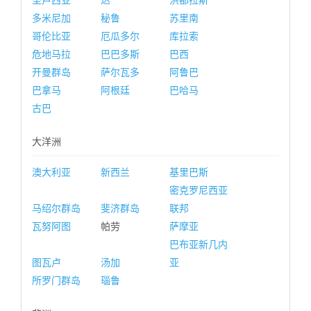
圣卢西亚
达
洪都拉斯
多米尼加
秘鲁
苏里南
哥伦比亚
厄瓜多尔
库拉索
危地马拉
巴巴多斯
巴西
开曼群岛
萨尔瓦多
阿鲁巴
巴拿马
阿根廷
巴哈马
古巴
大洋洲
澳大利亚
新西兰
基里巴斯
密克罗尼西亚
马绍尔群岛
斐济群岛
联邦
瓦努阿图
帕劳
萨摩亚
巴布亚新几内
图瓦卢
汤加
亚
所罗门群岛
瑙鲁