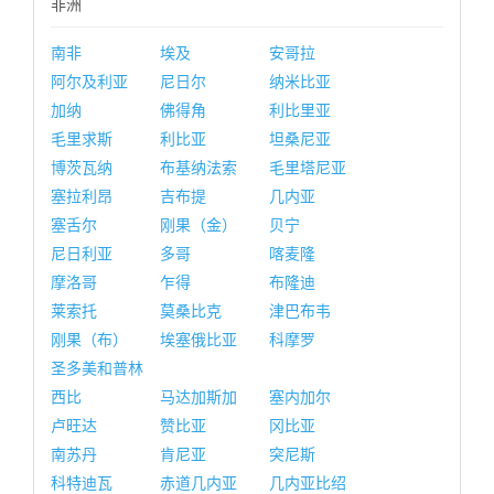
非洲
南非
埃及
安哥拉
阿尔及利亚
尼日尔
纳米比亚
加纳
佛得角
利比里亚
毛里求斯
利比亚
坦桑尼亚
博茨瓦纳
布基纳法索
毛里塔尼亚
塞拉利昂
吉布提
几内亚
塞舌尔
刚果（金）
贝宁
尼日利亚
多哥
喀麦隆
摩洛哥
乍得
布隆迪
莱索托
莫桑比克
津巴布韦
刚果（布）
埃塞俄比亚
科摩罗
圣多美和普林
西比
马达加斯加
塞内加尔
卢旺达
赞比亚
冈比亚
南苏丹
肯尼亚
突尼斯
科特迪瓦
赤道几内亚
几内亚比绍