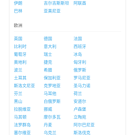
伊朗
吉尔吉斯斯坦
阿联酋
巴林
亚美尼亚
欧洲
英国
德国
法国
比利时
意大利
西班牙
葡萄牙
瑞士
冰岛
奥地利
捷克
匈牙利
波兰
希腊
俄罗斯
土耳其
保加利亚
罗马尼亚
斯洛文尼亚
克罗地亚
圣马力诺
芬兰
马耳他
荷兰
黑山
白俄罗斯
安道尔
拉脱维亚
挪威
卢森堡
马其顿
摩尔多瓦
立陶宛
法罗群岛
丹麦
阿尔巴尼亚
塞尔维亚
乌克兰
斯洛伐克