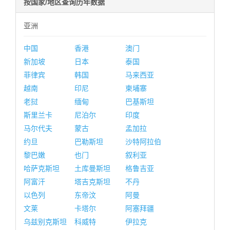
按国家/地区查询历年数据
亚洲
中国
香港
澳门
新加坡
日本
泰国
菲律宾
韩国
马来西亚
越南
印尼
柬埔寨
老挝
缅甸
巴基斯坦
斯里兰卡
尼泊尔
印度
马尔代夫
蒙古
孟加拉
约旦
巴勒斯坦
沙特阿拉伯
黎巴嫩
也门
叙利亚
哈萨克斯坦
土库曼斯坦
格鲁吉亚
阿富汗
塔吉克斯坦
不丹
以色列
东帝汶
阿曼
文莱
卡塔尔
阿塞拜疆
乌兹别克斯坦
科威特
伊拉克