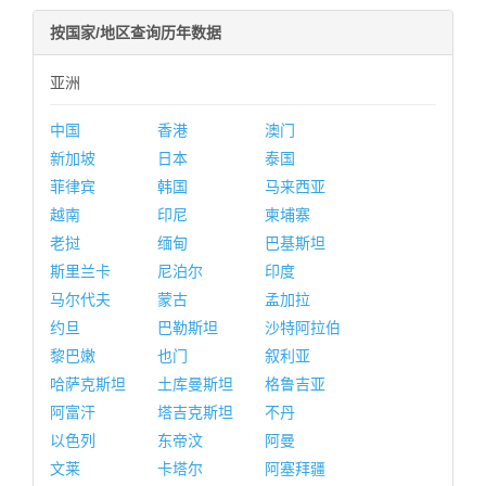
按国家/地区查询历年数据
亚洲
中国
香港
澳门
新加坡
日本
泰国
菲律宾
韩国
马来西亚
越南
印尼
柬埔寨
老挝
缅甸
巴基斯坦
斯里兰卡
尼泊尔
印度
马尔代夫
蒙古
孟加拉
约旦
巴勒斯坦
沙特阿拉伯
黎巴嫩
也门
叙利亚
哈萨克斯坦
土库曼斯坦
格鲁吉亚
阿富汗
塔吉克斯坦
不丹
以色列
东帝汶
阿曼
文莱
卡塔尔
阿塞拜疆