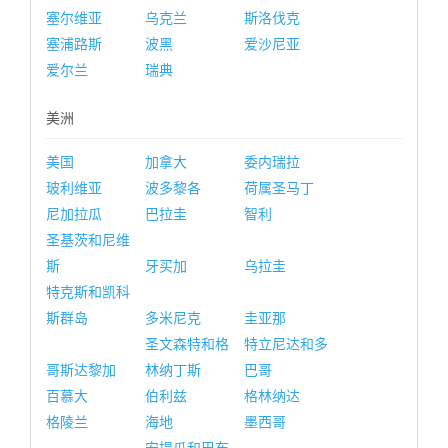
塞尔维亚
乌克兰
斯洛伐克
塞浦路斯
波黑
爱沙尼亚
爱尔兰
瑞典
美洲
美国
加拿大
委内瑞拉
玻利维亚
波多黎各
荷属圣马丁
尼加拉瓜
巴拉圭
智利
圣基茨和尼维
斯
牙买加
乌拉圭
特克斯和凯科
斯群岛
多米尼克
圭亚那
圣文森特和格
特立尼达和多
哥斯达黎加
林纳丁斯
巴哥
百慕大
伯利兹
格林纳达
格陵兰
海地
墨西哥