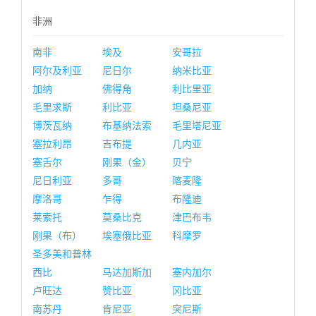
非洲
南非
埃及
安哥拉
阿尔及利亚
尼日尔
纳米比亚
加纳
佛得角
利比里亚
毛里求斯
利比亚
坦桑尼亚
博茨瓦纳
布基纳法索
毛里塔尼亚
塞拉利昂
吉布提
几内亚
塞舌尔
刚果（金）
贝宁
尼日利亚
多哥
喀麦隆
摩洛哥
乍得
布隆迪
莱索托
莫桑比克
津巴布韦
刚果（布）
埃塞俄比亚
科摩罗
圣多美和普林
西比
马达加斯加
塞内加尔
卢旺达
赞比亚
冈比亚
南苏丹
肯尼亚
突尼斯