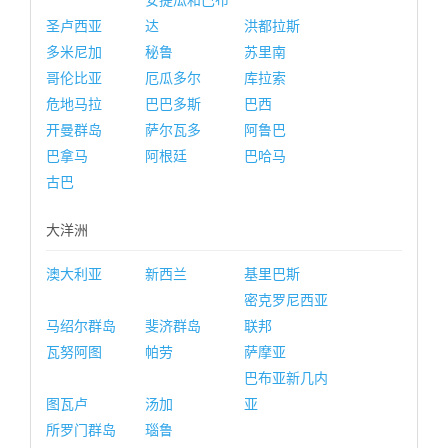
安提瓜和巴布
圣卢西亚
达
洪都拉斯
多米尼加
秘鲁
苏里南
哥伦比亚
厄瓜多尔
库拉索
危地马拉
巴巴多斯
巴西
开曼群岛
萨尔瓦多
阿鲁巴
巴拿马
阿根廷
巴哈马
古巴
大洋洲
澳大利亚
新西兰
基里巴斯
密克罗尼西亚
马绍尔群岛
斐济群岛
联邦
瓦努阿图
帕劳
萨摩亚
巴布亚新几内
图瓦卢
汤加
亚
所罗门群岛
瑙鲁