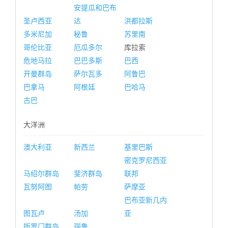
安提瓜和巴布
圣卢西亚
达
洪都拉斯
多米尼加
秘鲁
苏里南
哥伦比亚
厄瓜多尔
库拉索
危地马拉
巴巴多斯
巴西
开曼群岛
萨尔瓦多
阿鲁巴
巴拿马
阿根廷
巴哈马
古巴
大洋洲
澳大利亚
新西兰
基里巴斯
密克罗尼西亚
马绍尔群岛
斐济群岛
联邦
瓦努阿图
帕劳
萨摩亚
巴布亚新几内
图瓦卢
汤加
亚
所罗门群岛
瑙鲁