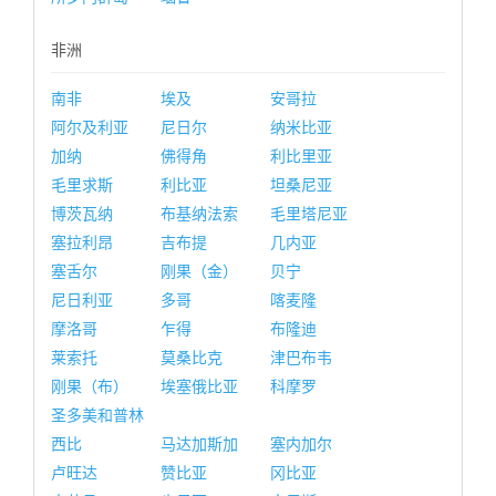
非洲
南非
埃及
安哥拉
阿尔及利亚
尼日尔
纳米比亚
加纳
佛得角
利比里亚
毛里求斯
利比亚
坦桑尼亚
博茨瓦纳
布基纳法索
毛里塔尼亚
塞拉利昂
吉布提
几内亚
塞舌尔
刚果（金）
贝宁
尼日利亚
多哥
喀麦隆
摩洛哥
乍得
布隆迪
莱索托
莫桑比克
津巴布韦
刚果（布）
埃塞俄比亚
科摩罗
圣多美和普林
西比
马达加斯加
塞内加尔
卢旺达
赞比亚
冈比亚