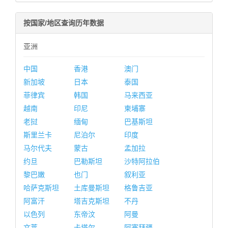
按国家/地区查询历年数据
亚洲
中国
香港
澳门
新加坡
日本
泰国
菲律宾
韩国
马来西亚
越南
印尼
柬埔寨
老挝
缅甸
巴基斯坦
斯里兰卡
尼泊尔
印度
马尔代夫
蒙古
孟加拉
约旦
巴勒斯坦
沙特阿拉伯
黎巴嫩
也门
叙利亚
哈萨克斯坦
土库曼斯坦
格鲁吉亚
阿富汗
塔吉克斯坦
不丹
以色列
东帝汶
阿曼
文莱
卡塔尔
阿塞拜疆