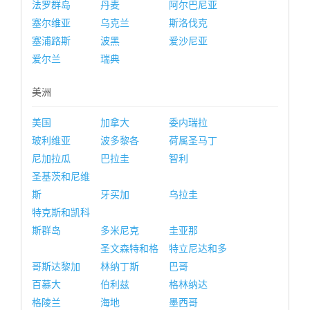
法罗群岛
丹麦
阿尔巴尼亚
塞尔维亚
乌克兰
斯洛伐克
塞浦路斯
波黑
爱沙尼亚
爱尔兰
瑞典
美洲
美国
加拿大
委内瑞拉
玻利维亚
波多黎各
荷属圣马丁
尼加拉瓜
巴拉圭
智利
圣基茨和尼维
斯
牙买加
乌拉圭
特克斯和凯科
斯群岛
多米尼克
圭亚那
圣文森特和格
特立尼达和多
哥斯达黎加
林纳丁斯
巴哥
百慕大
伯利兹
格林纳达
格陵兰
海地
墨西哥