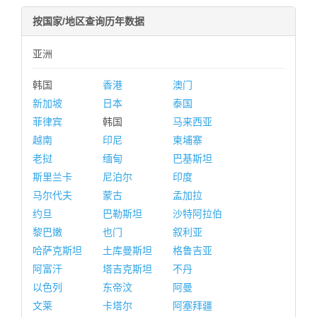
按国家/地区查询历年数据
亚洲
韩国
香港
澳门
新加坡
日本
泰国
菲律宾
韩国
马来西亚
越南
印尼
柬埔寨
老挝
缅甸
巴基斯坦
斯里兰卡
尼泊尔
印度
马尔代夫
蒙古
孟加拉
约旦
巴勒斯坦
沙特阿拉伯
黎巴嫩
也门
叙利亚
哈萨克斯坦
土库曼斯坦
格鲁吉亚
阿富汗
塔吉克斯坦
不丹
以色列
东帝汶
阿曼
文莱
卡塔尔
阿塞拜疆