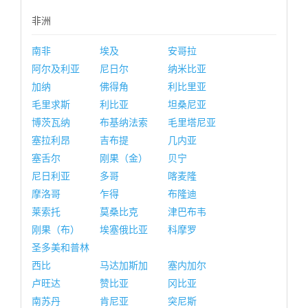
非洲
南非
埃及
安哥拉
阿尔及利亚
尼日尔
纳米比亚
加纳
佛得角
利比里亚
毛里求斯
利比亚
坦桑尼亚
博茨瓦纳
布基纳法索
毛里塔尼亚
塞拉利昂
吉布提
几内亚
塞舌尔
刚果（金）
贝宁
尼日利亚
多哥
喀麦隆
摩洛哥
乍得
布隆迪
莱索托
莫桑比克
津巴布韦
刚果（布）
埃塞俄比亚
科摩罗
圣多美和普林
西比
马达加斯加
塞内加尔
卢旺达
赞比亚
冈比亚
南苏丹
肯尼亚
突尼斯