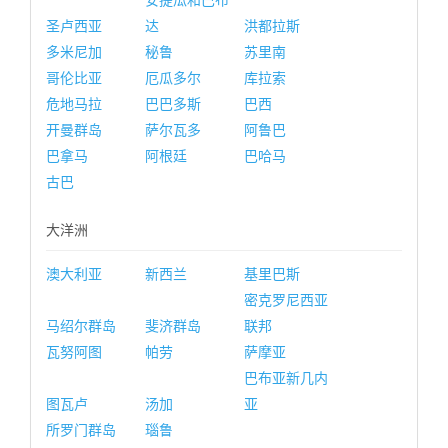
安提瓜和巴布
圣卢西亚
达
洪都拉斯
多米尼加
秘鲁
苏里南
哥伦比亚
厄瓜多尔
库拉索
危地马拉
巴巴多斯
巴西
开曼群岛
萨尔瓦多
阿鲁巴
巴拿马
阿根廷
巴哈马
古巴
大洋洲
澳大利亚
新西兰
基里巴斯
密克罗尼西亚
马绍尔群岛
斐济群岛
联邦
瓦努阿图
帕劳
萨摩亚
巴布亚新几内
图瓦卢
汤加
亚
所罗门群岛
瑙鲁