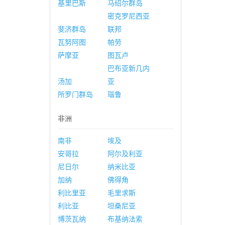
基里巴斯
马绍尔群岛
密克罗尼西亚
斐济群岛
联邦
瓦努阿图
帕劳
萨摩亚
图瓦卢
巴布亚新几内
汤加
亚
所罗门群岛
瑙鲁
非洲
南非
埃及
安哥拉
阿尔及利亚
尼日尔
纳米比亚
加纳
佛得角
利比里亚
毛里求斯
利比亚
坦桑尼亚
博茨瓦纳
布基纳法索