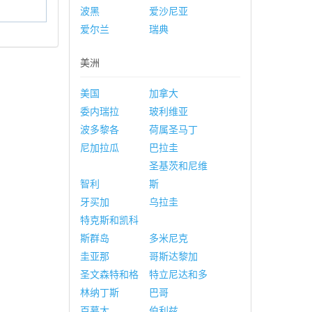
波黑
爱沙尼亚
爱尔兰
瑞典
美洲
美国
加拿大
委内瑞拉
玻利维亚
波多黎各
荷属圣马丁
尼加拉瓜
巴拉圭
圣基茨和尼维
智利
斯
牙买加
乌拉圭
特克斯和凯科
斯群岛
多米尼克
圭亚那
哥斯达黎加
圣文森特和格
特立尼达和多
林纳丁斯
巴哥
百慕大
伯利兹