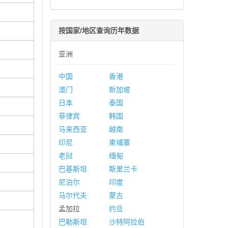
按国家/地区查询历年数据
亚洲
中国
香港
澳门
新加坡
日本
泰国
菲律宾
韩国
马来西亚
越南
印尼
柬埔寨
老挝
缅甸
巴基斯坦
斯里兰卡
尼泊尔
印度
马尔代夫
蒙古
孟加拉
约旦
巴勒斯坦
沙特阿拉伯