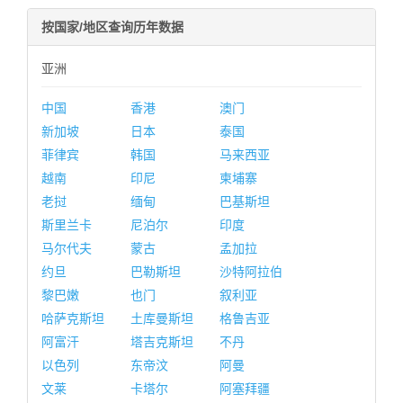
按国家/地区查询历年数据
亚洲
中国
香港
澳门
新加坡
日本
泰国
菲律宾
韩国
马来西亚
越南
印尼
柬埔寨
老挝
缅甸
巴基斯坦
斯里兰卡
尼泊尔
印度
马尔代夫
蒙古
孟加拉
约旦
巴勒斯坦
沙特阿拉伯
黎巴嫩
也门
叙利亚
哈萨克斯坦
土库曼斯坦
格鲁吉亚
阿富汗
塔吉克斯坦
不丹
以色列
东帝汶
阿曼
文莱
卡塔尔
阿塞拜疆