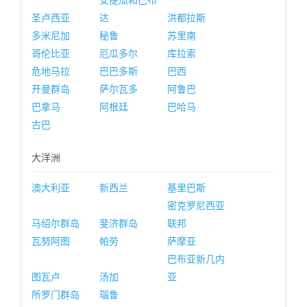
安提瓜和巴布
圣卢西亚
达
洪都拉斯
多米尼加
秘鲁
苏里南
哥伦比亚
厄瓜多尔
库拉索
危地马拉
巴巴多斯
巴西
开曼群岛
萨尔瓦多
阿鲁巴
巴拿马
阿根廷
巴哈马
古巴
大洋洲
澳大利亚
新西兰
基里巴斯
密克罗尼西亚
马绍尔群岛
斐济群岛
联邦
瓦努阿图
帕劳
萨摩亚
巴布亚新几内
图瓦卢
汤加
亚
所罗门群岛
瑙鲁