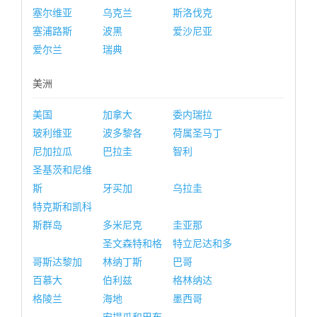
塞尔维亚
乌克兰
斯洛伐克
塞浦路斯
波黑
爱沙尼亚
爱尔兰
瑞典
美洲
美国
加拿大
委内瑞拉
玻利维亚
波多黎各
荷属圣马丁
尼加拉瓜
巴拉圭
智利
圣基茨和尼维
斯
牙买加
乌拉圭
特克斯和凯科
斯群岛
多米尼克
圭亚那
圣文森特和格
特立尼达和多
哥斯达黎加
林纳丁斯
巴哥
百慕大
伯利兹
格林纳达
格陵兰
海地
墨西哥