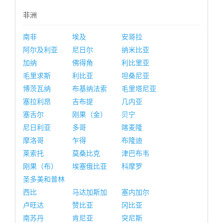
非洲
南非
埃及
安哥拉
阿尔及利亚
尼日尔
纳米比亚
加纳
佛得角
利比里亚
毛里求斯
利比亚
坦桑尼亚
博茨瓦纳
布基纳法索
毛里塔尼亚
塞拉利昂
吉布提
几内亚
塞舌尔
刚果（金）
贝宁
尼日利亚
多哥
喀麦隆
摩洛哥
乍得
布隆迪
莱索托
莫桑比克
津巴布韦
刚果（布）
埃塞俄比亚
科摩罗
圣多美和普林
西比
马达加斯加
塞内加尔
卢旺达
赞比亚
冈比亚
南苏丹
肯尼亚
突尼斯