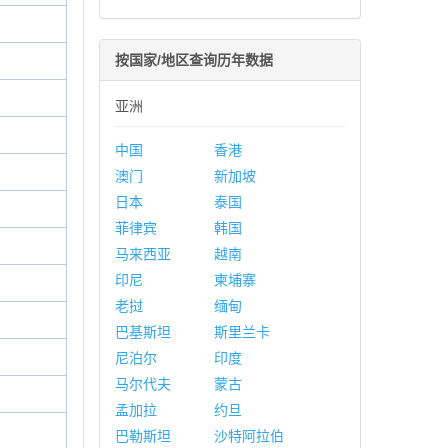
按国家/地区查询历年数据
亚洲
中国
香港
澳门
新加坡
日本
泰国
菲律宾
韩国
马来西亚
越南
印尼
柬埔寨
老挝
缅甸
巴基斯坦
斯里兰卡
尼泊尔
印度
马尔代夫
蒙古
孟加拉
约旦
巴勒斯坦
沙特阿拉伯