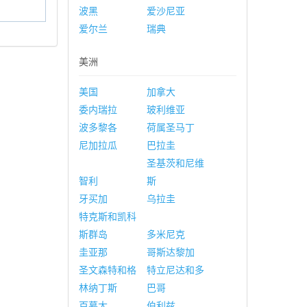
波黑
爱沙尼亚
爱尔兰
瑞典
美洲
美国
加拿大
委内瑞拉
玻利维亚
波多黎各
荷属圣马丁
尼加拉瓜
巴拉圭
圣基茨和尼维
智利
斯
牙买加
乌拉圭
特克斯和凯科
斯群岛
多米尼克
圭亚那
哥斯达黎加
圣文森特和格
特立尼达和多
林纳丁斯
巴哥
百慕大
伯利兹