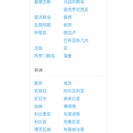
基里巴斯
马绍尔群岛
密克罗尼西亚
斐济群岛
联邦
瓦努阿图
帕劳
萨摩亚
图瓦卢
巴布亚新几内
汤加
亚
所罗门群岛
瑙鲁
非洲
南非
埃及
安哥拉
阿尔及利亚
尼日尔
纳米比亚
加纳
佛得角
利比里亚
毛里求斯
利比亚
坦桑尼亚
博茨瓦纳
布基纳法索