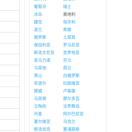
葡萄牙
瑞士
冰岛
奥地利
捷克
匈牙利
波兰
希腊
俄罗斯
土耳其
保加利亚
罗马尼亚
斯洛文尼亚
克罗地亚
圣马力诺
芬兰
马耳他
荷兰
黑山
白俄罗斯
安道尔
拉脱维亚
挪威
卢森堡
马其顿
摩尔多瓦
立陶宛
法罗群岛
丹麦
阿尔巴尼亚
塞尔维亚
乌克兰
斯洛伐克
塞浦路斯