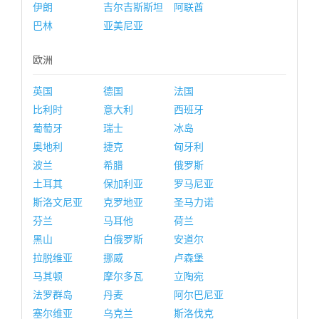
伊朗
吉尔吉斯斯坦
阿联酋
巴林
亚美尼亚
欧洲
英国
德国
法国
比利时
意大利
西班牙
葡萄牙
瑞士
冰岛
奥地利
捷克
匈牙利
波兰
希腊
俄罗斯
土耳其
保加利亚
罗马尼亚
斯洛文尼亚
克罗地亚
圣马力诺
芬兰
马耳他
荷兰
黑山
白俄罗斯
安道尔
拉脱维亚
挪威
卢森堡
马其顿
摩尔多瓦
立陶宛
法罗群岛
丹麦
阿尔巴尼亚
塞尔维亚
乌克兰
斯洛伐克