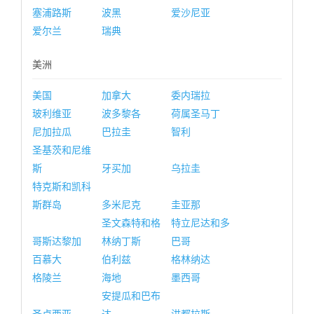
塞浦路斯
波黑
爱沙尼亚
爱尔兰
瑞典
美洲
美国
加拿大
委内瑞拉
玻利维亚
波多黎各
荷属圣马丁
尼加拉瓜
巴拉圭
智利
圣基茨和尼维
斯
牙买加
乌拉圭
特克斯和凯科
斯群岛
多米尼克
圭亚那
圣文森特和格
特立尼达和多
哥斯达黎加
林纳丁斯
巴哥
百慕大
伯利兹
格林纳达
格陵兰
海地
墨西哥
安提瓜和巴布