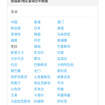
按国家/地区查询历年数据
亚洲
中国
香港
澳门
新加坡
日本
泰国
菲律宾
韩国
马来西亚
越南
印尼
柬埔寨
老挝
缅甸
巴基斯坦
斯里兰卡
尼泊尔
印度
马尔代夫
蒙古
孟加拉
约旦
巴勒斯坦
沙特阿拉伯
黎巴嫩
也门
叙利亚
哈萨克斯坦
土库曼斯坦
格鲁吉亚
阿富汗
塔吉克斯坦
不丹
以色列
东帝汶
阿曼
文莱
卡塔尔
阿塞拜疆
乌兹别克斯坦
科威特
伊拉克