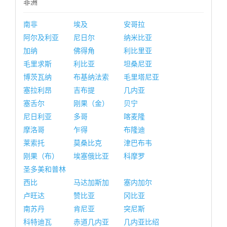
非洲
南非
埃及
安哥拉
阿尔及利亚
尼日尔
纳米比亚
加纳
佛得角
利比里亚
毛里求斯
利比亚
坦桑尼亚
博茨瓦纳
布基纳法索
毛里塔尼亚
塞拉利昂
吉布提
几内亚
塞舌尔
刚果（金）
贝宁
尼日利亚
多哥
喀麦隆
摩洛哥
乍得
布隆迪
莱索托
莫桑比克
津巴布韦
刚果（布）
埃塞俄比亚
科摩罗
圣多美和普林
西比
马达加斯加
塞内加尔
卢旺达
赞比亚
冈比亚
南苏丹
肯尼亚
突尼斯
科特迪瓦
赤道几内亚
几内亚比绍