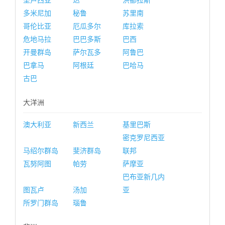
圣卢西亚
达
洪都拉斯
多米尼加
秘鲁
苏里南
哥伦比亚
厄瓜多尔
库拉索
危地马拉
巴巴多斯
巴西
开曼群岛
萨尔瓦多
阿鲁巴
巴拿马
阿根廷
巴哈马
古巴
大洋洲
澳大利亚
新西兰
基里巴斯
密克罗尼西亚
马绍尔群岛
斐济群岛
联邦
瓦努阿图
帕劳
萨摩亚
巴布亚新几内
图瓦卢
汤加
亚
所罗门群岛
瑙鲁