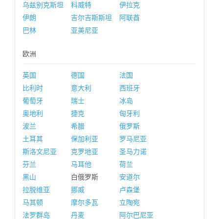
乌兹别克斯坦
科威特
伊拉克
伊朗
吉尔吉斯斯坦
阿联酋
巴林
亚美尼亚
欧洲
英国
德国
法国
比利时
意大利
西班牙
葡萄牙
瑞士
冰岛
奥地利
捷克
匈牙利
波兰
希腊
俄罗斯
土耳其
保加利亚
罗马尼亚
斯洛文尼亚
克罗地亚
圣马力诺
芬兰
马耳他
荷兰
黑山
白俄罗斯
安道尔
拉脱维亚
挪威
卢森堡
马其顿
摩尔多瓦
立陶宛
法罗群岛
丹麦
阿尔巴尼亚