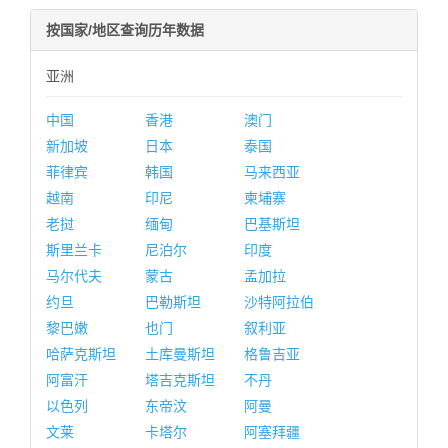
按国家/地区查询历年数据
亚洲
中国
香港
澳门
新加坡
日本
泰国
菲律宾
韩国
马来西亚
越南
印尼
柬埔寨
老挝
缅甸
巴基斯坦
斯里兰卡
尼泊尔
印度
马尔代夫
蒙古
孟加拉
约旦
巴勒斯坦
沙特阿拉伯
黎巴嫩
也门
叙利亚
哈萨克斯坦
土库曼斯坦
格鲁吉亚
阿富汗
塔吉克斯坦
不丹
以色列
东帝汶
阿曼
文莱
卡塔尔
阿塞拜疆