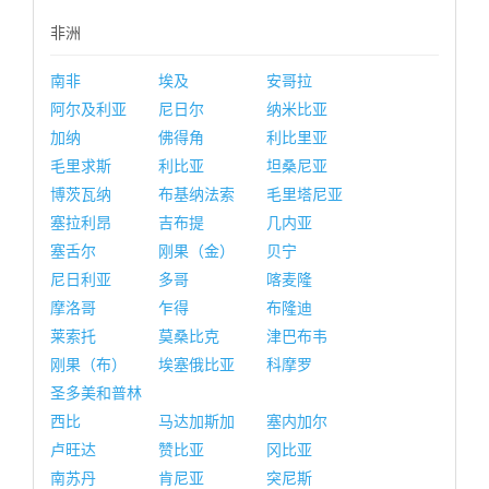
非洲
南非
埃及
安哥拉
阿尔及利亚
尼日尔
纳米比亚
加纳
佛得角
利比里亚
毛里求斯
利比亚
坦桑尼亚
博茨瓦纳
布基纳法索
毛里塔尼亚
塞拉利昂
吉布提
几内亚
塞舌尔
刚果（金）
贝宁
尼日利亚
多哥
喀麦隆
摩洛哥
乍得
布隆迪
莱索托
莫桑比克
津巴布韦
刚果（布）
埃塞俄比亚
科摩罗
圣多美和普林
西比
马达加斯加
塞内加尔
卢旺达
赞比亚
冈比亚
南苏丹
肯尼亚
突尼斯