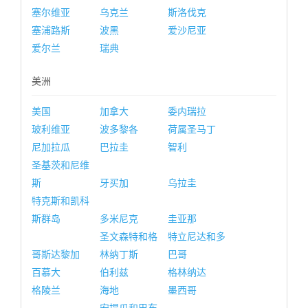
塞尔维亚
乌克兰
斯洛伐克
塞浦路斯
波黑
爱沙尼亚
爱尔兰
瑞典
美洲
美国
加拿大
委内瑞拉
玻利维亚
波多黎各
荷属圣马丁
尼加拉瓜
巴拉圭
智利
圣基茨和尼维
斯
牙买加
乌拉圭
特克斯和凯科
斯群岛
多米尼克
圭亚那
圣文森特和格
特立尼达和多
哥斯达黎加
林纳丁斯
巴哥
百慕大
伯利兹
格林纳达
格陵兰
海地
墨西哥