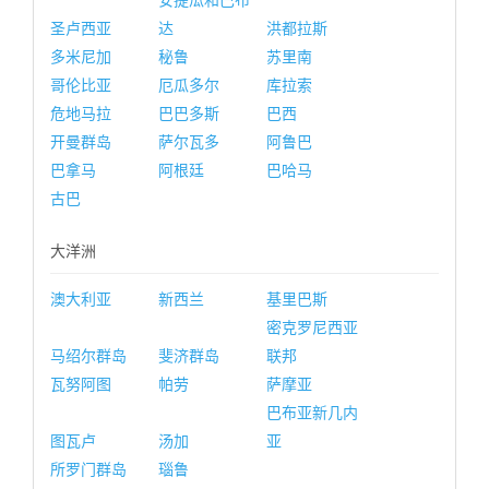
安提瓜和巴布
圣卢西亚
达
洪都拉斯
多米尼加
秘鲁
苏里南
哥伦比亚
厄瓜多尔
库拉索
危地马拉
巴巴多斯
巴西
开曼群岛
萨尔瓦多
阿鲁巴
巴拿马
阿根廷
巴哈马
古巴
大洋洲
澳大利亚
新西兰
基里巴斯
密克罗尼西亚
马绍尔群岛
斐济群岛
联邦
瓦努阿图
帕劳
萨摩亚
巴布亚新几内
图瓦卢
汤加
亚
所罗门群岛
瑙鲁