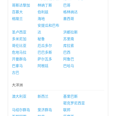
哥斯达黎加
林纳丁斯
巴哥
百慕大
伯利兹
格林纳达
格陵兰
海地
墨西哥
安提瓜和巴布
圣卢西亚
达
洪都拉斯
多米尼加
秘鲁
苏里南
哥伦比亚
厄瓜多尔
库拉索
危地马拉
巴巴多斯
巴西
开曼群岛
萨尔瓦多
阿鲁巴
巴拿马
阿根廷
巴哈马
古巴
大洋洲
澳大利亚
新西兰
基里巴斯
密克罗尼西亚
马绍尔群岛
斐济群岛
联邦