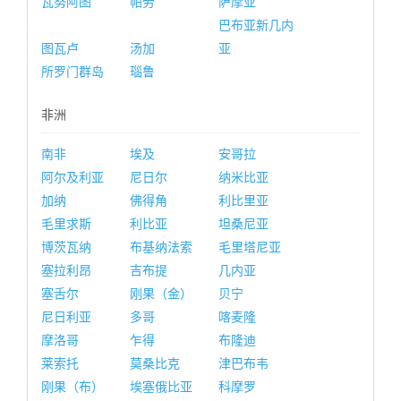
瓦努阿图
帕劳
萨摩亚
巴布亚新几内
图瓦卢
汤加
亚
所罗门群岛
瑙鲁
非洲
南非
埃及
安哥拉
阿尔及利亚
尼日尔
纳米比亚
加纳
佛得角
利比里亚
毛里求斯
利比亚
坦桑尼亚
博茨瓦纳
布基纳法索
毛里塔尼亚
塞拉利昂
吉布提
几内亚
塞舌尔
刚果（金）
贝宁
尼日利亚
多哥
喀麦隆
摩洛哥
乍得
布隆迪
莱索托
莫桑比克
津巴布韦
刚果（布）
埃塞俄比亚
科摩罗