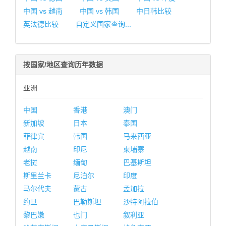
中国 vs 越南
中国 vs 韩国
中日韩比较
英法德比较
自定义国家查询...
按国家/地区查询历年数据
亚洲
中国
香港
澳门
新加坡
日本
泰国
菲律宾
韩国
马来西亚
越南
印尼
柬埔寨
老挝
缅甸
巴基斯坦
斯里兰卡
尼泊尔
印度
马尔代夫
蒙古
孟加拉
约旦
巴勒斯坦
沙特阿拉伯
黎巴嫩
也门
叙利亚