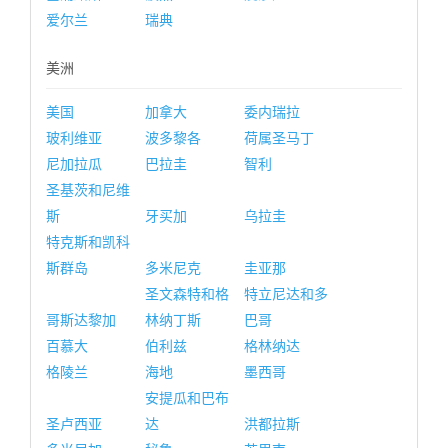
爱尔兰
瑞典
美洲
美国
加拿大
委内瑞拉
玻利维亚
波多黎各
荷属圣马丁
尼加拉瓜
巴拉圭
智利
圣基茨和尼维
斯
牙买加
乌拉圭
特克斯和凯科
斯群岛
多米尼克
圭亚那
圣文森特和格
特立尼达和多
哥斯达黎加
林纳丁斯
巴哥
百慕大
伯利兹
格林纳达
格陵兰
海地
墨西哥
安提瓜和巴布
圣卢西亚
达
洪都拉斯