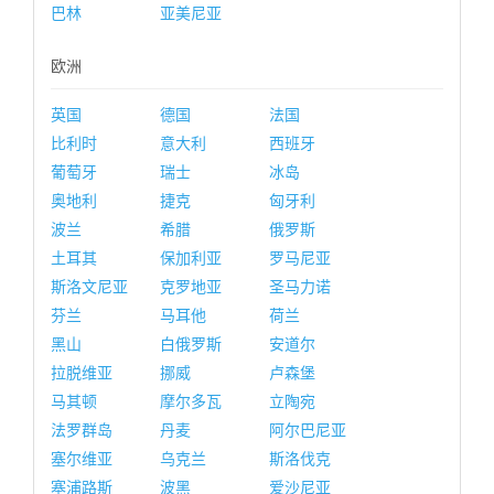
巴林
亚美尼亚
欧洲
英国
德国
法国
比利时
意大利
西班牙
葡萄牙
瑞士
冰岛
奥地利
捷克
匈牙利
波兰
希腊
俄罗斯
土耳其
保加利亚
罗马尼亚
斯洛文尼亚
克罗地亚
圣马力诺
芬兰
马耳他
荷兰
黑山
白俄罗斯
安道尔
拉脱维亚
挪威
卢森堡
马其顿
摩尔多瓦
立陶宛
法罗群岛
丹麦
阿尔巴尼亚
塞尔维亚
乌克兰
斯洛伐克
塞浦路斯
波黑
爱沙尼亚