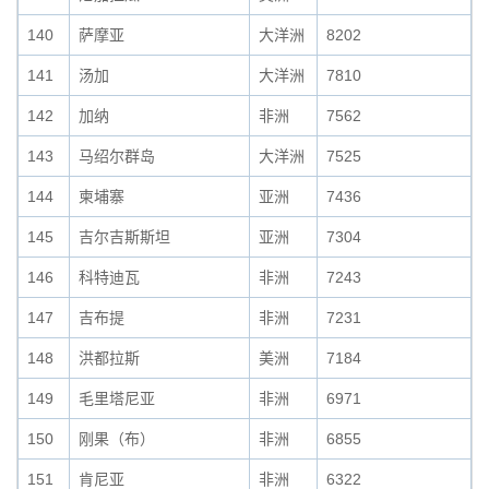
140
萨摩亚
大洋洲
8202
141
汤加
大洋洲
7810
142
加纳
非洲
7562
143
马绍尔群岛
大洋洲
7525
144
柬埔寨
亚洲
7436
145
吉尔吉斯斯坦
亚洲
7304
146
科特迪瓦
非洲
7243
147
吉布提
非洲
7231
148
洪都拉斯
美洲
7184
149
毛里塔尼亚
非洲
6971
150
刚果（布）
非洲
6855
151
肯尼亚
非洲
6322