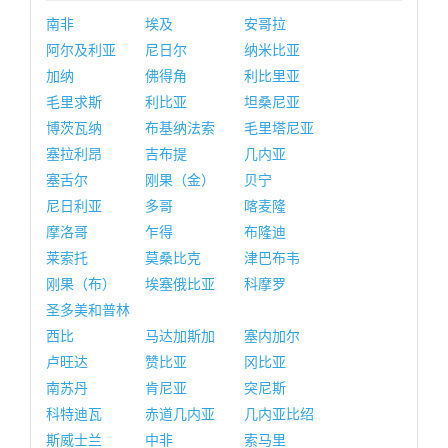
南非
埃及
安哥拉
阿尔及利亚
尼日尔
纳米比亚
加纳
佛得角
利比里亚
毛里求斯
利比亚
坦桑尼亚
博茨瓦纳
布基纳法索
毛里塔尼亚
塞拉利昂
吉布提
几内亚
塞舌尔
刚果（金）
贝宁
尼日利亚
多哥
喀麦隆
摩洛哥
乍得
布隆迪
莱索托
莫桑比克
津巴布韦
刚果（布）
埃塞俄比亚
科摩罗
圣多美和普林
西比
马达加斯加
塞内加尔
卢旺达
赞比亚
冈比亚
南苏丹
肯尼亚
突尼斯
科特迪瓦
赤道几内亚
几内亚比绍
斯威士兰
中非
索马里