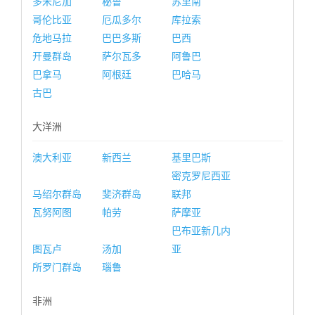
多米尼加
秘鲁
苏里南
哥伦比亚
厄瓜多尔
库拉索
危地马拉
巴巴多斯
巴西
开曼群岛
萨尔瓦多
阿鲁巴
巴拿马
阿根廷
巴哈马
古巴
大洋洲
澳大利亚
新西兰
基里巴斯
密克罗尼西亚
马绍尔群岛
斐济群岛
联邦
瓦努阿图
帕劳
萨摩亚
巴布亚新几内
图瓦卢
汤加
亚
所罗门群岛
瑙鲁
非洲