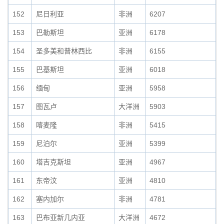
152
尼日利亚
非洲
6207
153
巴勒斯坦
亚洲
6178
154
圣多美和普林西比
非洲
6155
155
巴基斯坦
亚洲
6018
156
缅甸
亚洲
5958
157
图瓦卢
大洋洲
5903
158
喀麦隆
非洲
5415
159
尼泊尔
亚洲
5399
160
塔吉克斯坦
亚洲
4967
161
东帝汶
亚洲
4810
162
塞内加尔
非洲
4781
163
巴布亚新几内亚
大洋洲
4672