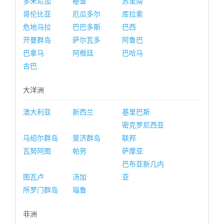
多米尼加
秘鲁
苏里南
哥伦比亚
厄瓜多尔
库拉索
危地马拉
巴巴多斯
巴西
开曼群岛
萨尔瓦多
阿鲁巴
巴拿马
阿根廷
巴哈马
古巴
大洋洲
澳大利亚
新西兰
基里巴斯
密克罗尼西亚
马绍尔群岛
斐济群岛
联邦
瓦努阿图
帕劳
萨摩亚
巴布亚新几内
图瓦卢
汤加
亚
所罗门群岛
瑙鲁
非洲