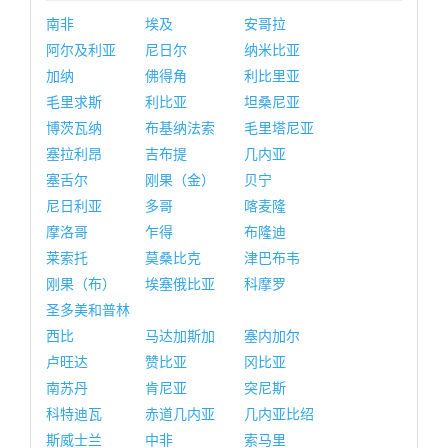
南非
埃及
安哥拉
阿尔及利亚
尼日尔
纳米比亚
加纳
佛得角
利比里亚
毛里求斯
利比亚
坦桑尼亚
博茨瓦纳
布基纳法索
毛里塔尼亚
塞拉利昂
吉布提
几内亚
塞舌尔
刚果（金）
贝宁
尼日利亚
多哥
喀麦隆
摩洛哥
乍得
布隆迪
莱索托
莫桑比克
津巴布韦
刚果（布）
埃塞俄比亚
科摩罗
圣多美和普林
西比
马达加斯加
塞内加尔
卢旺达
赞比亚
冈比亚
南苏丹
肯尼亚
突尼斯
科特迪瓦
赤道几内亚
几内亚比绍
斯威士兰
中非
索马里