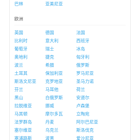
巴林
亚美尼亚
欧洲
英国
德国
法国
比利时
意大利
西班牙
葡萄牙
瑞士
冰岛
奥地利
捷克
匈牙利
波兰
希腊
俄罗斯
土耳其
保加利亚
罗马尼亚
斯洛文尼亚
克罗地亚
圣马力诺
芬兰
马耳他
荷兰
黑山
白俄罗斯
安道尔
拉脱维亚
挪威
卢森堡
马其顿
摩尔多瓦
立陶宛
法罗群岛
丹麦
阿尔巴尼亚
塞尔维亚
乌克兰
斯洛伐克
塞浦路斯
波黑
爱沙尼亚