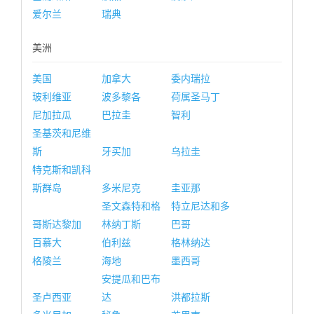
爱尔兰
瑞典
美洲
美国
加拿大
委内瑞拉
玻利维亚
波多黎各
荷属圣马丁
尼加拉瓜
巴拉圭
智利
圣基茨和尼维
斯
牙买加
乌拉圭
特克斯和凯科
斯群岛
多米尼克
圭亚那
圣文森特和格
特立尼达和多
哥斯达黎加
林纳丁斯
巴哥
百慕大
伯利兹
格林纳达
格陵兰
海地
墨西哥
安提瓜和巴布
圣卢西亚
达
洪都拉斯