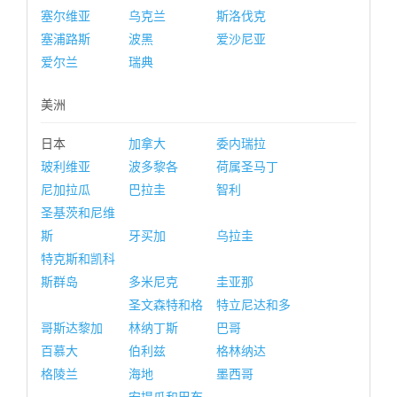
塞尔维亚
乌克兰
斯洛伐克
塞浦路斯
波黑
爱沙尼亚
爱尔兰
瑞典
美洲
日本
加拿大
委内瑞拉
玻利维亚
波多黎各
荷属圣马丁
尼加拉瓜
巴拉圭
智利
圣基茨和尼维
斯
牙买加
乌拉圭
特克斯和凯科
斯群岛
多米尼克
圭亚那
圣文森特和格
特立尼达和多
哥斯达黎加
林纳丁斯
巴哥
百慕大
伯利兹
格林纳达
格陵兰
海地
墨西哥