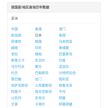
按国家/地区查询历年数据
亚洲
中国
香港
澳门
新加坡
日本
泰国
菲律宾
韩国
马来西亚
越南
印尼
柬埔寨
老挝
缅甸
巴基斯坦
斯里兰卡
尼泊尔
印度
马尔代夫
蒙古
孟加拉
约旦
巴勒斯坦
沙特阿拉伯
黎巴嫩
也门
叙利亚
哈萨克斯坦
土库曼斯坦
格鲁吉亚
阿富汗
塔吉克斯坦
不丹
以色列
东帝汶
阿曼
文莱
卡塔尔
阿塞拜疆