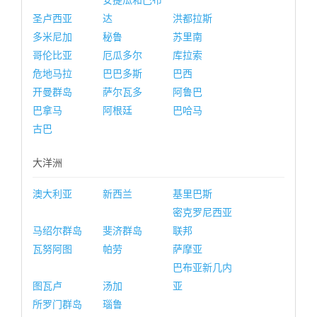
安提瓜和巴布
圣卢西亚
达
洪都拉斯
多米尼加
秘鲁
苏里南
哥伦比亚
厄瓜多尔
库拉索
危地马拉
巴巴多斯
巴西
开曼群岛
萨尔瓦多
阿鲁巴
巴拿马
阿根廷
巴哈马
古巴
大洋洲
澳大利亚
新西兰
基里巴斯
密克罗尼西亚
马绍尔群岛
斐济群岛
联邦
瓦努阿图
帕劳
萨摩亚
巴布亚新几内
图瓦卢
汤加
亚
所罗门群岛
瑙鲁