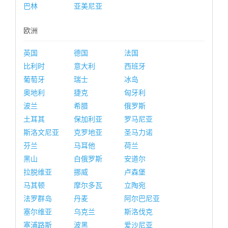
巴林
亚美尼亚
欧洲
英国
德国
法国
比利时
意大利
西班牙
葡萄牙
瑞士
冰岛
奥地利
捷克
匈牙利
波兰
希腊
俄罗斯
土耳其
保加利亚
罗马尼亚
斯洛文尼亚
克罗地亚
圣马力诺
芬兰
马耳他
荷兰
黑山
白俄罗斯
安道尔
拉脱维亚
挪威
卢森堡
马其顿
摩尔多瓦
立陶宛
法罗群岛
丹麦
阿尔巴尼亚
塞尔维亚
乌克兰
斯洛伐克
塞浦路斯
波黑
爱沙尼亚