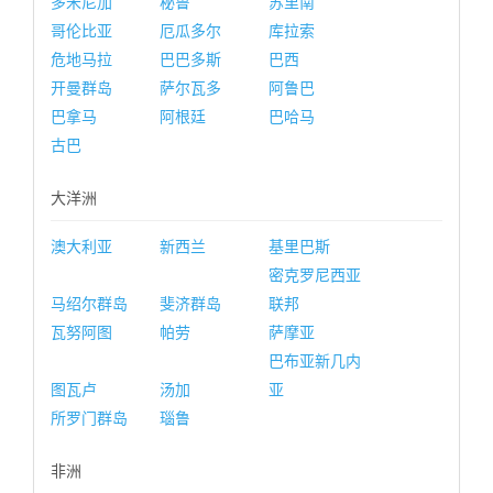
多米尼加
秘鲁
苏里南
哥伦比亚
厄瓜多尔
库拉索
危地马拉
巴巴多斯
巴西
开曼群岛
萨尔瓦多
阿鲁巴
巴拿马
阿根廷
巴哈马
古巴
大洋洲
澳大利亚
新西兰
基里巴斯
密克罗尼西亚
马绍尔群岛
斐济群岛
联邦
瓦努阿图
帕劳
萨摩亚
巴布亚新几内
图瓦卢
汤加
亚
所罗门群岛
瑙鲁
非洲