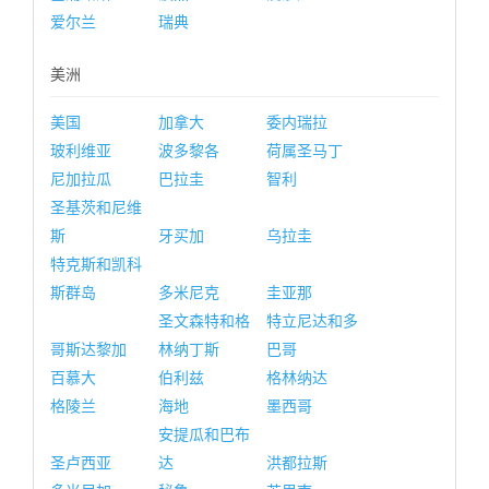
爱尔兰
瑞典
美洲
美国
加拿大
委内瑞拉
玻利维亚
波多黎各
荷属圣马丁
尼加拉瓜
巴拉圭
智利
圣基茨和尼维
斯
牙买加
乌拉圭
特克斯和凯科
斯群岛
多米尼克
圭亚那
圣文森特和格
特立尼达和多
哥斯达黎加
林纳丁斯
巴哥
百慕大
伯利兹
格林纳达
格陵兰
海地
墨西哥
安提瓜和巴布
圣卢西亚
达
洪都拉斯