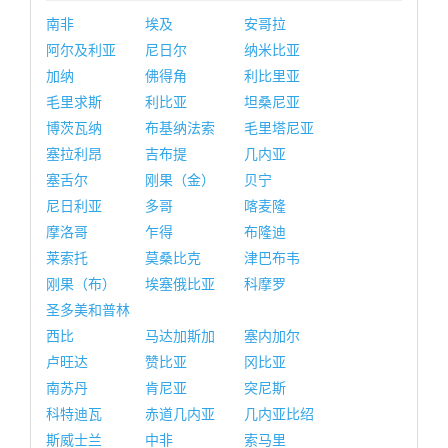
南非
埃及
安哥拉
阿尔及利亚
尼日尔
纳米比亚
加纳
佛得角
利比里亚
毛里求斯
利比亚
坦桑尼亚
博茨瓦纳
布基纳法索
毛里塔尼亚
塞拉利昂
吉布提
几内亚
塞舌尔
刚果（金）
贝宁
尼日利亚
多哥
喀麦隆
摩洛哥
乍得
布隆迪
莱索托
莫桑比克
津巴布韦
刚果（布）
埃塞俄比亚
科摩罗
圣多美和普林
西比
马达加斯加
塞内加尔
卢旺达
赞比亚
冈比亚
南苏丹
肯尼亚
突尼斯
科特迪瓦
赤道几内亚
几内亚比绍
斯威士兰
中非
索马里