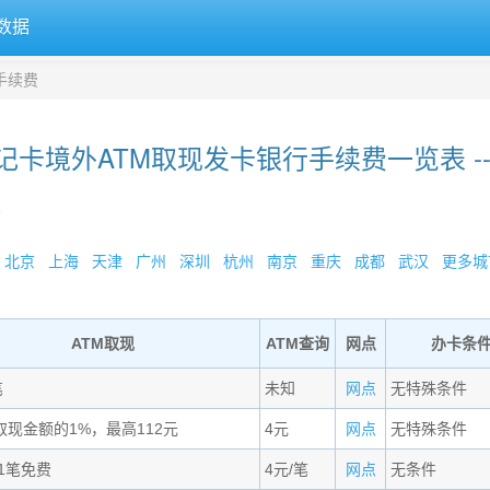
数据
手续费
记卡境外ATM取现发卡银行手续费一览表 --
»
北京
上海
天津
广州
深圳
杭州
南京
重庆
成都
武汉
更多城市
ATM取现
ATM查询
网点
办卡条
笔
未知
网点
无特殊条件
+取现金额的1%，最高112元
4元
网点
无特殊条件
1笔免费
4元/笔
网点
无条件