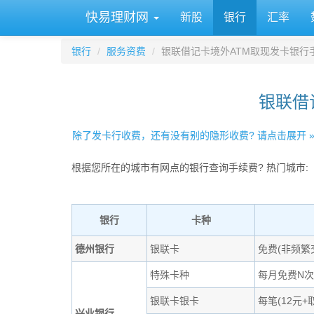
快易理财网
新股
银行
汇率
银行
服务资费
银联借记卡境外ATM取现发卡银行
银联借
除了发卡行收费，还有没有别的隐形收费? 请点击展开 
根据您所在的城市有网点的银行查询手续费? 热门城市:
银行
卡种
德州银行
银联卡
免费(非频繁
特殊卡种
每月免费N次
银联卡银卡
每笔(12元+
兴业银行