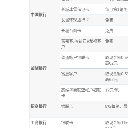
长城冰雪借记卡
每月第1笔免
中国银行
长城环球旅行卡
免费
长城台商卡
免费
富嘉客户(钻石)/鼎福客
免费
户
普通帐户银联卡
取现金额0.5
高62元
邮储银行
富嘉客户
取现金额0.5
高62元
高端华商联盟帐户银联
12元/笔
卡
招商银行
银联卡
5‰每笔，最
工商银行
银联卡
取现金额1%