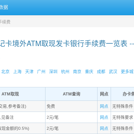
数据
手续费
记卡境外ATM取现发卡银行手续费一览表 --
»
北京
上海
天津
广州
深圳
杭州
南京
重庆
成都
武汉
更多城市
ATM取现
ATM查询
网点
办卡
交易,参考备注)
免费
网点
无特殊条件
,见备注
2元/笔
网点
无特殊要求
取现金额的0.5%)
2元/笔
网点
无特殊条件