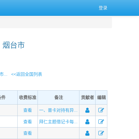
登录
 烟台市
...
<<返回全国列表
条件
收费标准
备注
贡献者
编辑
查看
一、普卡对持有异...
查看
拜仁主题借记卡每...
查看