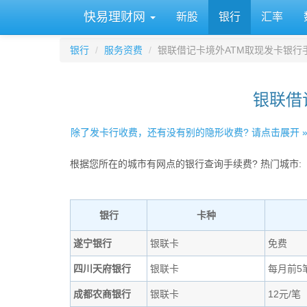
快易理财网
新股
银行
汇率
银行
服务资费
银联借记卡境外ATM取现发卡银行
银联借
除了发卡行收费，还有没有别的隐形收费? 请点击展开 
根据您所在的城市有网点的银行查询手续费? 热门城市:
银行
卡种
遂宁银行
银联卡
免费
四川天府银行
银联卡
每月前5
成都农商银行
银联卡
12元/笔