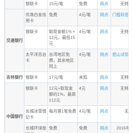
银联卡
15元/笔
免费
网点
无特殊
优逸白金信
免费
4元/笔
网点
门槛较低的小
用卡
银联卡
取现金额1% +
4元/笔
网点
无特殊
12元，最低15
交通银行
元
太平洋苏台
台湾地区免
4元/笔
网点
昆山试验区居
卡
费，其余地区
同上
吉林银行
银联卡
17元/笔
未知
网点
无特殊
银联卡
12元+取现金
4元
网点
无特殊
额的1%，最高
112元
长城冰雪借
每月第1笔免费
4元/笔
网点
无条
中国银行
记卡
长城环球旅
免费
免费
网点
2016年