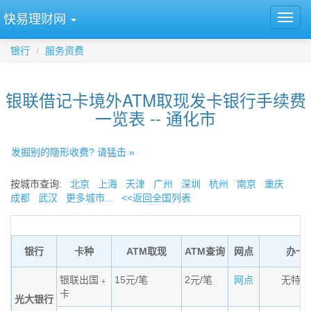
快易理财网
银行
服务资费
银联借记卡境外ATM取现发卡银行手续费
一览表 -- 通化市
发掘别的隐形收费? 请猛击 »
按城市查询:
北京
上海
天津
广州
深圳
杭州
南京
重庆
成都
武汉
更多城市...
<<返回全国列表
银行
卡种
ATM取现
ATM查询
网点
办卡
银联出国﹢
15元/笔
2元/笔
网点
无特殊
卡
光大银行