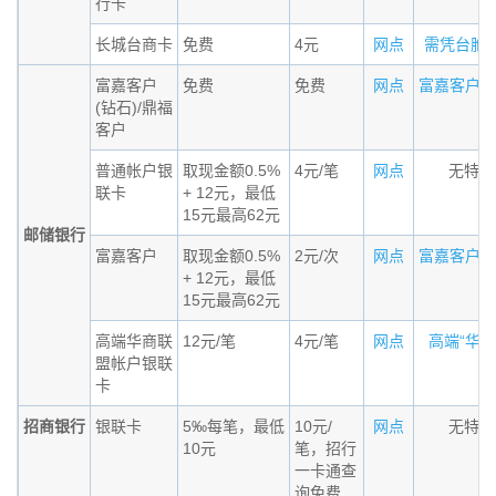
行卡
长城台商卡
免费
4元
网点
需凭台胞证办
富嘉客户
免费
免费
网点
富嘉客户（钻
(钻石)/鼎福
客户
普通帐户银
取现金额0.5%
4元/笔
网点
无特殊
联卡
+ 12元，最低
15元最高62元
邮储银行
富嘉客户
取现金额0.5%
2元/次
网点
富嘉客户标准
+ 12元，最低
15元最高62元
高端华商联
12元/笔
4元/笔
网点
高端“华商联
盟帐户银联
卡
招商银行
银联卡
5‰每笔，最低
10元/
网点
无特殊
10元
笔，招行
一卡通查
询免费