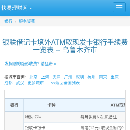
快易理财网
银行
服务资费
银联借记卡境外ATM取现发卡银行手续费
一览表 -- 乌鲁木齐市
发掘别的隐形收费? 请猛击 »
按城市查询:
北京
上海
天津
广州
深圳
杭州
南京
重庆
成都
武汉
更多城市...
<<返回全国列表
银行
卡种
ATM取现
特殊卡种
每月免费N次,见备注
银联卡银卡
每笔(12元+取现金额的0.5%