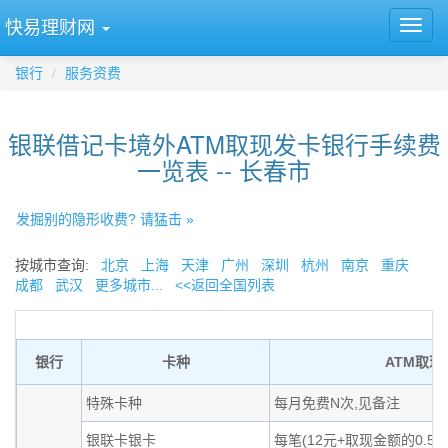
快易理财网
银行
服务资费
银联借记卡境外ATM取现发卡银行手续费
一览表 -- 长春市
发掘别的隐形收费? 请猛击 »
按城市查询:
北京
上海
天津
广州
深圳
杭州
南京
重庆
成都
武汉
更多城市...
<<返回全国列表
银行
卡种
ATM取现
特殊卡种
每月免费N次,见备注
银联卡银卡
每笔(12元+取现金额的0.5%