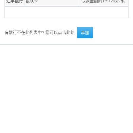
汇丰银行
银联卡
取款金额的1%+20元/笔
有银行不在此列表中? 您可以点击此处
添加