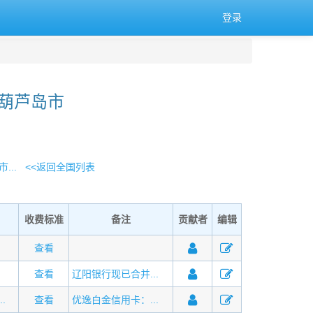
登录
 葫芦岛市
...
<<返回全国列表
收费标准
备注
贡献者
编辑
查看
查看
辽阳银行现已合并...
.
查看
优逸白金信用卡：...