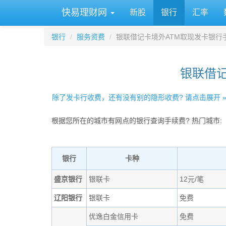
快易理财网
新股
银行
汇率
银行
服务资费
银联借记卡境外ATM取现发卡银行
银联借记
除了发卡行收费，还有没有别的隐形收费? 请点击展开 
根据您所在的城市有网点的银行查询手续费? 热门城市:
银行
卡种
盛京银行
银联卡
12元/笔
辽阳银行
银联卡
免费
优逸白金信用卡
免费