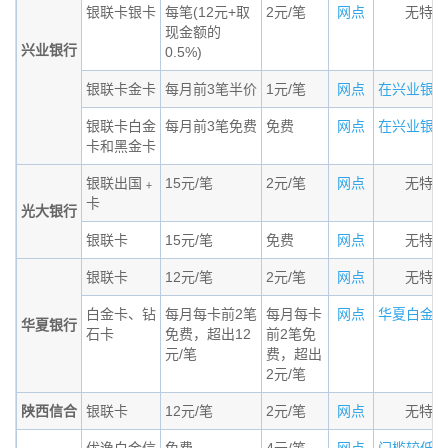
银联卡银卡
每笔(12元+取
2元/笔
网点
无特殊
现金额的
兴业银行
0.5%)
银联卡金卡
每月前3笔半价
1元/笔
网点
在兴业银行的
银联卡白金
每月前3笔免费
免费
网点
在兴业银行的
卡和黑金卡
银联出国﹢
15元/笔
2元/笔
网点
无特殊
卡
光大银行
银联卡
15元/笔
免费
网点
无特殊
银联卡
12元/笔
2元/笔
网点
无特殊
白金卡、钻
每月每卡前2笔
每月每卡
网点
华夏白金卡适
华夏银行
石卡
免费，超出12
前2笔免
元/笔
费，超出
2元/笔
陕西信合
银联卡
12元/笔
2元/笔
网点
无特殊