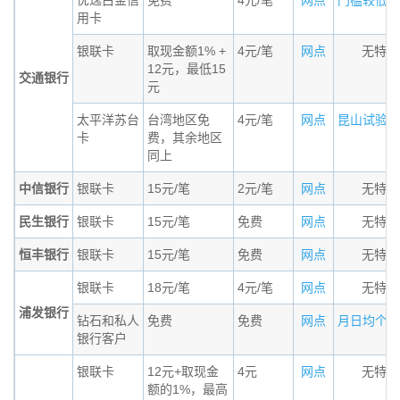
优逸白金信
免费
4元/笔
网点
门槛较低的小
用卡
银联卡
取现金额1% +
4元/笔
网点
无特殊
12元，最低15
交通银行
元
太平洋苏台
台湾地区免
4元/笔
网点
昆山试验区居
卡
费，其余地区
同上
中信银行
银联卡
15元/笔
2元/笔
网点
无特殊
民生银行
银联卡
15元/笔
免费
网点
无特殊
恒丰银行
银联卡
15元/笔
免费
网点
无特殊
银联卡
18元/笔
4元/笔
网点
无特殊
浦发银行
钻石和私人
免费
免费
网点
月日均个人金
银行客户
银联卡
12元+取现金
4元
网点
无特殊
额的1%，最高