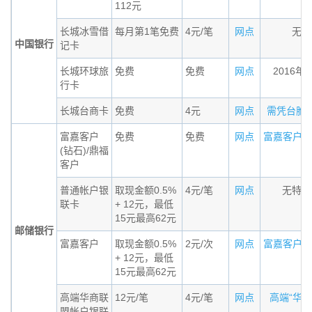
112元
长城冰雪借
每月第1笔免费
4元/笔
网点
无条
中国银行
记卡
长城环球旅
免费
免费
网点
2016年
行卡
长城台商卡
免费
4元
网点
需凭台胞证办
富嘉客户
免费
免费
网点
富嘉客户（钻
(钻石)/鼎福
客户
普通帐户银
取现金额0.5%
4元/笔
网点
无特殊
联卡
+ 12元，最低
15元最高62元
邮储银行
富嘉客户
取现金额0.5%
2元/次
网点
富嘉客户标准
+ 12元，最低
15元最高62元
高端华商联
12元/笔
4元/笔
网点
高端“华商联
盟帐户银联