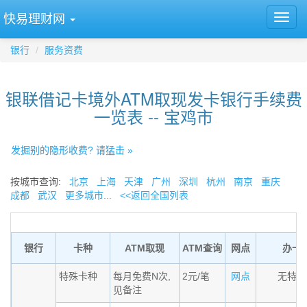
快易理财网
银行
服务资费
银联借记卡境外ATM取现发卡银行手续费
一览表 -- 宝鸡市
发掘别的隐形收费? 请猛击 »
按城市查询:
北京
上海
天津
广州
深圳
杭州
南京
重庆
成都
武汉
更多城市...
<<返回全国列表
银行
卡种
ATM取现
ATM查询
网点
办卡
特殊卡种
每月免费N次,
2元/笔
网点
无特殊
见备注