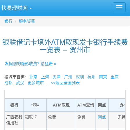
快易理财网
银行
服务资费
银联借记卡境外ATM取现发卡银行手续费
一览表 -- 贺州市
发掘别的隐形收费? 请猛击 »
按城市查询:
北京
上海
天津
广州
深圳
杭州
南京
重庆
成都
武汉
更多城市...
<<返回全国列表
银行
卡种
ATM取现
ATM查询
网点
办卡
广西农村
银联卡
免费
免费
网点
无特殊
信用社