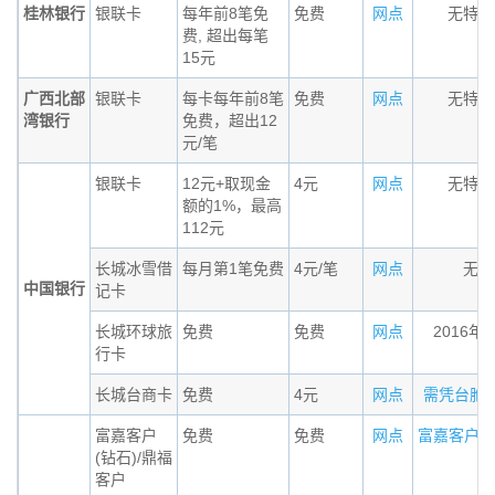
桂林银行
银联卡
每年前8笔免
免费
网点
无特殊
费, 超出每笔
15元
广西北部
银联卡
每卡每年前8笔
免费
网点
无特殊
湾银行
免费，超出12
元/笔
银联卡
12元+取现金
4元
网点
无特殊
额的1%，最高
112元
长城冰雪借
每月第1笔免费
4元/笔
网点
无条
中国银行
记卡
长城环球旅
免费
免费
网点
2016年
行卡
长城台商卡
免费
4元
网点
需凭台胞证办
富嘉客户
免费
免费
网点
富嘉客户（钻
(钻石)/鼎福
客户