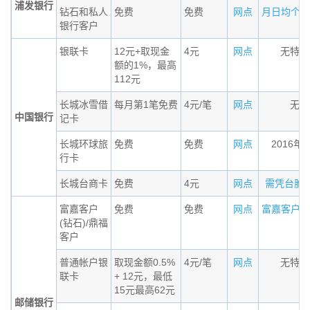
浦发银行
钻石和私人
免费
免费
网点
月日均个人金
银行客户
银联卡
12元+取现金
4元
网点
无特殊
额的1%，最高
112元
长城冰雪借
每月第1笔免费
4元/笔
网点
无条
中国银行
记卡
长城环球旅
免费
免费
网点
2016年
行卡
长城台商卡
免费
4元
网点
需凭台胞证办
富嘉客户
免费
免费
网点
富嘉客户（钻
(钻石)/鼎福
客户
普通帐户银
取现金额0.5%
4元/笔
网点
无特殊
联卡
+ 12元，最低
15元最高62元
邮储银行