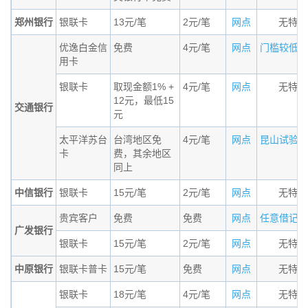
郑州银行
银联卡
13元/笔
2元/笔
网点
无特殊
优逸白金信
免费
4元/笔
网点
门槛较低的小
用卡
银联卡
取现金额1% +
4元/笔
网点
无特殊
12元，最低15
交通银行
元
太平洋苏台
台湾地区免
4元/笔
网点
昆山试验区居
卡
费，其余地区
同上
中信银行
银联卡
15元/笔
2元/笔
网点
无特殊
贵宾客户
免费
免费
网点
任意借记卡，
广发银行
银联卡
15元/笔
2元/笔
网点
无特殊
中原银行
银联卡普卡
15元/笔
免费
网点
无特殊
银联卡
18元/笔
4元/笔
网点
无特殊