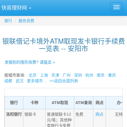
快易理财网
银行
服务资费
银联借记卡境外ATM取现发卡银行手续费
一览表 -- 安阳市
发掘别的隐形收费? 请猛击 »
按城市查询:
北京
上海
天津
广州
深圳
杭州
南京
重庆
成都
武汉
更多城市...
<<返回全国列表
银行
卡种
ATM取现
ATM查询
网点
办卡
洛阳银行
银联卡
普通银联卡12
免费
网点
无特殊
元/笔；其他种
类银行卡免费