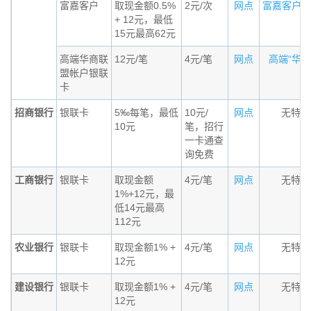
富嘉客户
取现金额0.5%
2元/次
网点
富嘉客户标准
+ 12元，最低
15元最高62元
高端华商联
12元/笔
4元/笔
网点
高端“华商联
盟帐户银联
卡
招商银行
银联卡
5‰每笔，最低
10元/
网点
无特殊
10元
笔，招行
一卡通查
询免费
工商银行
银联卡
取现金额
4元/笔
网点
无特殊
1%+12元，最
低14元最高
112元
农业银行
银联卡
取现金额1% +
4元/笔
网点
无特殊
12元
建设银行
银联卡
取现金额1% +
4元/笔
网点
无特殊
12元