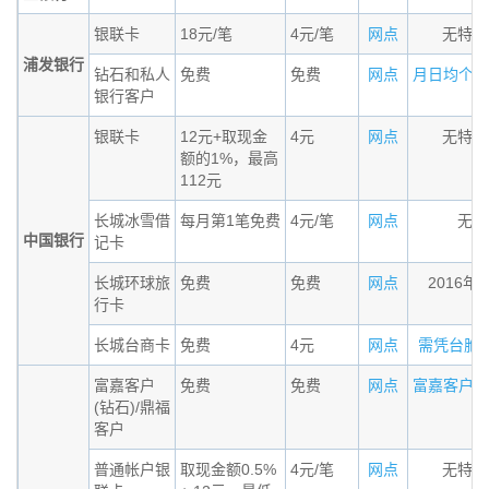
银联卡
18元/笔
4元/笔
网点
无特殊
浦发银行
钻石和私人
免费
免费
网点
月日均个人金
银行客户
银联卡
12元+取现金
4元
网点
无特殊
额的1%，最高
112元
长城冰雪借
每月第1笔免费
4元/笔
网点
无条
中国银行
记卡
长城环球旅
免费
免费
网点
2016年
行卡
长城台商卡
免费
4元
网点
需凭台胞证办
富嘉客户
免费
免费
网点
富嘉客户（钻
(钻石)/鼎福
客户
普通帐户银
取现金额0.5%
4元/笔
网点
无特殊