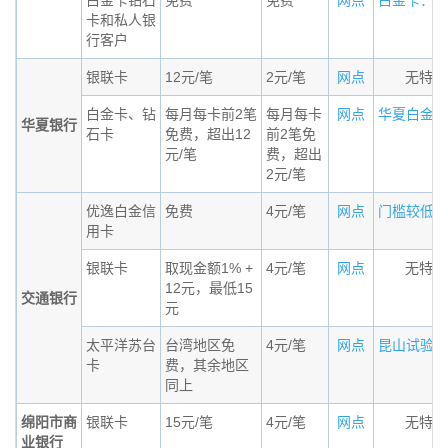
白金卡钻石
免费
免费
网点
白金卡：近三
卡和私人银
行客户
银联卡
12元/笔
2元/笔
网点
无特殊
白金卡、钻
每月每卡前2笔
每月每卡
网点
华夏白金卡适
华夏银行
石卡
免费，超出12
前2笔免
元/笔
费，超出
2元/笔
优逸白金信
免费
4元/笔
网点
门槛较低的小
用卡
银联卡
取现金额1% +
4元/笔
网点
无特殊
12元，最低15
交通银行
元
太平洋苏台
台湾地区免
4元/笔
网点
昆山试验区居
卡
费，其余地区
同上
绵阳市商
银联卡
15元/笔
4元/笔
网点
无特殊
业银行