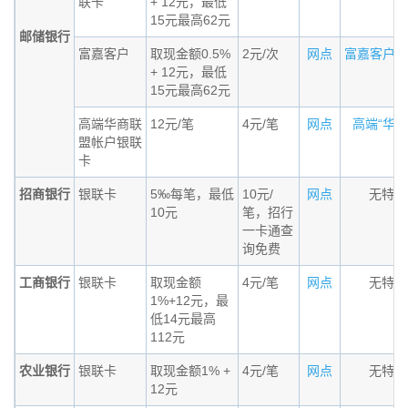
联卡
+ 12元，最低
15元最高62元
邮储银行
富嘉客户
取现金额0.5%
2元/次
网点
富嘉客户标准
+ 12元，最低
15元最高62元
高端华商联
12元/笔
4元/笔
网点
高端“华商联
盟帐户银联
卡
招商银行
银联卡
5‰每笔，最低
10元/
网点
无特殊
10元
笔，招行
一卡通查
询免费
工商银行
银联卡
取现金额
4元/笔
网点
无特殊
1%+12元，最
低14元最高
112元
农业银行
银联卡
取现金额1% +
4元/笔
网点
无特殊
12元