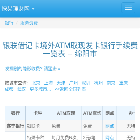
快易理财网
银行
服务资费
银联借记卡境外ATM取现发卡银行手续费
一览表 -- 绵阳市
发掘别的隐形收费? 请猛击 »
按城市查询:
北京
上海
天津
广州
深圳
杭州
南京
重庆
成都
武汉
更多城市...
<<返回全国列表
银行
卡种
ATM取现
ATM查询
网点
办卡
遂宁银行
银联卡
免费
免费
网点
无特殊
特殊卡种
每月免费N次,
2元/笔
网点
无特殊