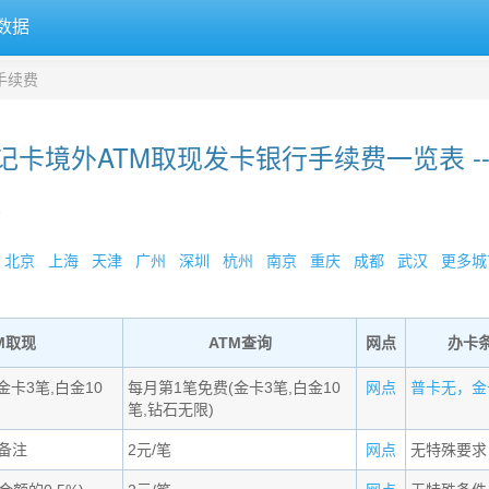
数据
手续费
记卡境外ATM取现发卡银行手续费一览表 --
»
北京
上海
天津
广州
深圳
杭州
南京
重庆
成都
武汉
更多城市
M取现
ATM查询
网点
办卡
金卡3笔,白金10
每月第1笔免费(金卡3笔,白金10
网点
普卡无，金卡 
笔,钻石无限)
备注
2元/笔
网点
无特殊要求