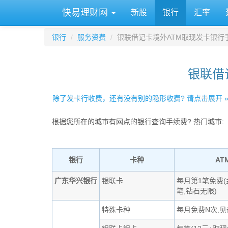
快易理财网
新股
银行
汇率
银行
服务资费
银联借记卡境外ATM取现发卡银行
银联借
除了发卡行收费，还有没有别的隐形收费? 请点击展开 
根据您所在的城市有网点的银行查询手续费? 热门城市:
银行
卡种
AT
广东华兴银行
银联卡
每月第1笔免费(
笔,钻石无限)
特殊卡种
每月免费N次,见