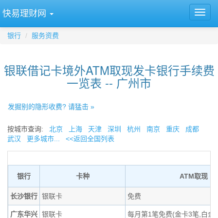
快易理财网
银行
服务资费
银联借记卡境外ATM取现发卡银行手续费
一览表 -- 广州市
发掘别的隐形收费? 请猛击 »
按城市查询:
北京
上海
天津
深圳
杭州
南京
重庆
成都
武汉
更多城市...
<<返回全国列表
银行
卡种
ATM取现
长沙银行
银联卡
免费
广东华兴
银联卡
每月第1笔免费(金卡3笔,白金1