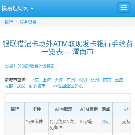
快易理财网
银行
服务资费
银联借记卡境外ATM取现发卡银行手续费
一览表 -- 渭南市
发掘别的隐形收费? 请猛击 »
按城市查询:
北京
上海
天津
广州
深圳
杭州
南京
重庆
成都
武汉
更多城市...
<<返回全国列表
银行
卡种
ATM取现
ATM查询
网点
办卡
特殊卡种
每月免费N次,
2元/笔
网点
无特殊
见备注