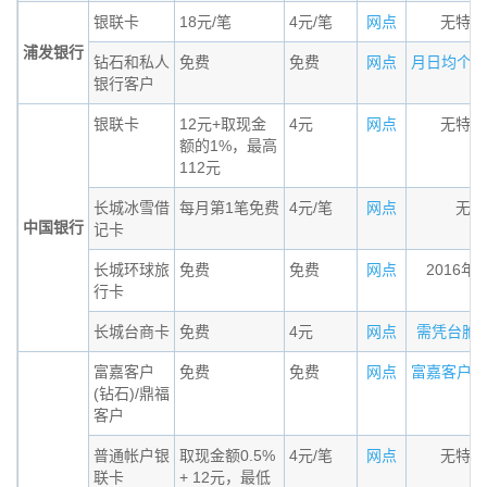
银联卡
18元/笔
4元/笔
网点
无特殊
浦发银行
钻石和私人
免费
免费
网点
月日均个人金
银行客户
银联卡
12元+取现金
4元
网点
无特殊
额的1%，最高
112元
长城冰雪借
每月第1笔免费
4元/笔
网点
无条
中国银行
记卡
长城环球旅
免费
免费
网点
2016年
行卡
长城台商卡
免费
4元
网点
需凭台胞证办
富嘉客户
免费
免费
网点
富嘉客户（钻
(钻石)/鼎福
客户
普通帐户银
取现金额0.5%
4元/笔
网点
无特殊
联卡
+ 12元，最低