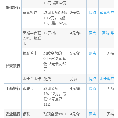
15元最高62元
邮储银行
富嘉客户
取现金额0.5%
2元/次
网点
富嘉客户标准
+ 12元，最低
15元最高62元
高端华商联
12元/笔
4元/笔
网点
高端“华商联
盟帐户银联
卡
银联普卡
取款金额的
5元/笔
网点
无特殊
0.5%+12元,最
低13元最高62
长安银行
元
金卡白金卡
免费
免费
网点
金卡客户需要
工商银行
银联卡
取现金额
4元/笔
网点
无特殊
1%+12元，最
低14元最高
112元
农业银行
银联卡
取现金额1% +
4元/笔
网点
无特殊