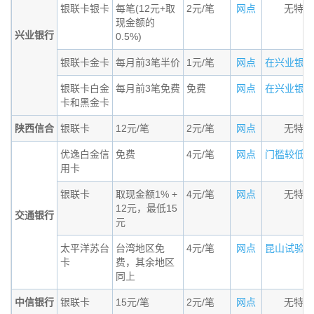
银联卡银卡
每笔(12元+取
2元/笔
网点
无特殊
现金额的
兴业银行
0.5%)
银联卡金卡
每月前3笔半价
1元/笔
网点
在兴业银行的
银联卡白金
每月前3笔免费
免费
网点
在兴业银行的
卡和黑金卡
陕西信合
银联卡
12元/笔
2元/笔
网点
无特殊
优逸白金信
免费
4元/笔
网点
门槛较低的小
用卡
银联卡
取现金额1% +
4元/笔
网点
无特殊
12元，最低15
交通银行
元
太平洋苏台
台湾地区免
4元/笔
网点
昆山试验区居
卡
费，其余地区
同上
中信银行
银联卡
15元/笔
2元/笔
网点
无特殊