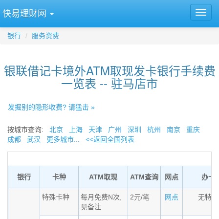
快易理财网
银行
服务资费
银联借记卡境外ATM取现发卡银行手续费
一览表 -- 驻马店市
发掘别的隐形收费? 请猛击 »
按城市查询:
北京
上海
天津
广州
深圳
杭州
南京
重庆
成都
武汉
更多城市...
<<返回全国列表
银行
卡种
ATM取现
ATM查询
网点
办卡
特殊卡种
每月免费N次,
2元/笔
网点
无特殊
见备注