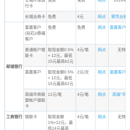
长城环球旅
免费
免费
网点
2016年
行卡
长城台商卡
免费
4元
网点
需凭台胞证办
富嘉客户
免费
免费
网点
富嘉客户（钻
(钻石)/鼎福
客户
普通帐户银
取现金额0.5%
4元/笔
网点
无特殊
联卡
+ 12元，最低
15元最高62元
邮储银行
富嘉客户
取现金额0.5%
2元/次
网点
富嘉客户标准
+ 12元，最低
15元最高62元
高端华商联
12元/笔
4元/笔
网点
高端“华商联
盟帐户银联
卡
工商银行
银联卡
取现金额
4元/笔
网点
无特殊
1%+12元，最
低14元最高