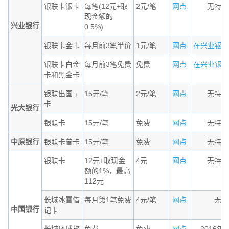
银联卡银卡
每笔(12元+取
2元/笔
网点
无特殊
现金额的
兴业银行
0.5%)
银联卡金卡
每月前3笔半价
1元/笔
网点
在兴业银行的
银联卡白金
每月前3笔免费
免费
网点
在兴业银行的
卡和黑金卡
银联出国﹢
15元/笔
2元/笔
网点
无特殊
卡
光大银行
银联卡
15元/笔
免费
网点
无特殊
中原银行
银联卡普卡
15元/笔
免费
网点
无特殊
银联卡
12元+取现金
4元
网点
无特殊
额的1%，最高
112元
长城冰雪借
每月第1笔免费
4元/笔
网点
无条
中国银行
记卡